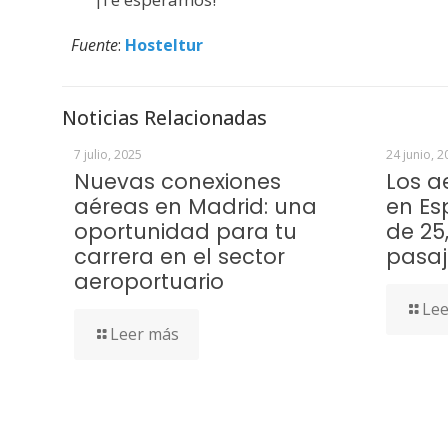
Fuente
:
Hosteltur
Noticias Relacionadas
7 julio, 2025
24 junio, 2
Nuevas conexiones
Los a
aéreas en Madrid: una
en Es
oportunidad para tu
de 25
carrera en el sector
pasaj
aeroportuario
Lee
Leer más