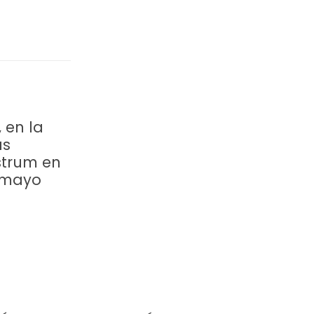
 en la
as
strum en
 mayo