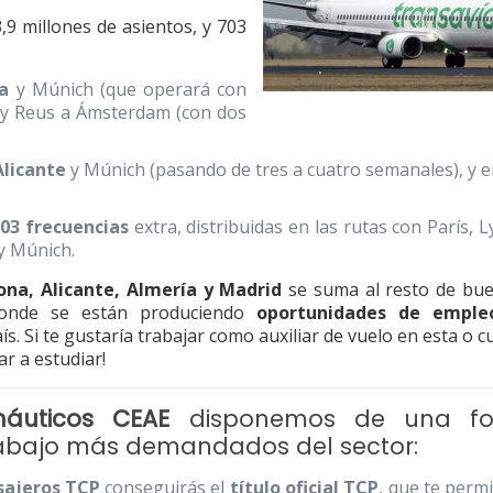
,9 millones de asientos, y 703
na
y Múnich (que operará con
y Reus a Ámsterdam (con dos
Alicante
y Múnich (pasando de tres a cuatro semanales), y 
703 frecuencias
extra, distribuidas en las rutas con París, 
y Múnich.
ona, Alicante, Almería y Madrid
se suma al resto de bue
donde se están produciendo
oportunidades de emple
s. Si te gustaría trabajar como auxiliar de vuelo en esta o c
r a estudiar!
náuticos CEAE
disponemos de una fo
trabajo más demandados del sector:
sajeros TCP
conseguirás el
título oficial TCP
, que te permi