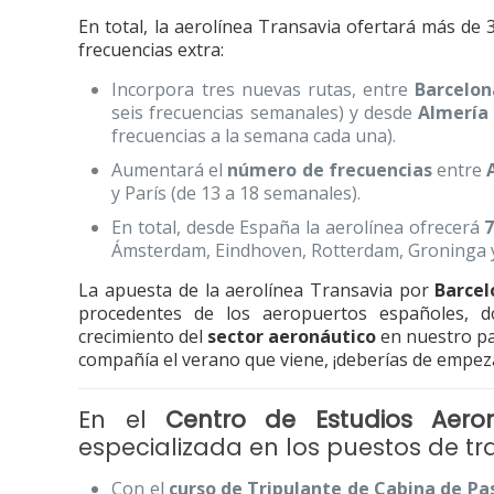
En total, la aerolínea Transavia ofertará más de 3
frecuencias extra:
Incorpora tres nuevas rutas, entre
Barcelo
seis frecuencias semanales) y desde
Almería
frecuencias a la semana cada una).
Aumentará el
número de frecuencias
entre
y París (de 13 a 18 semanales).
En total, desde España la aerolínea ofrecerá
Ámsterdam, Eindhoven, Rotterdam, Groninga 
La apuesta de la aerolínea Transavia por
Barcel
procedentes de los aeropuertos españoles, 
crecimiento del
sector aeronáutico
en nuestro paí
compañía el verano que viene, ¡deberías de empeza
En el
Centro de Estudios Aero
especializada en los puestos de 
Con el
curso de Tripulante de Cabina de Pa