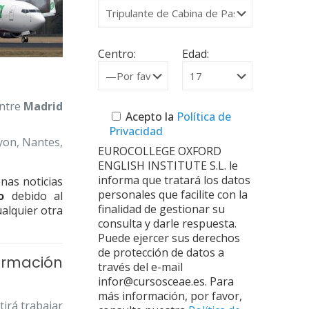
Centro:
Edad:
entre
Madrid
Acepto la
Política de
Privacidad
Lyon, Nantes,
EUROCOLLEGE OXFORD
ENGLISH INSTITUTE S.L. le
informa que tratará los datos
nas noticias
personales que facilite con la
o
debido al
finalidad de gestionar su
ualquier otra
consulta y darle respuesta.
Puede ejercer sus derechos
de protección de datos a
rmación
través del e-mail
infor@cursosceae.es. Para
más información, por favor,
tirá trabajar