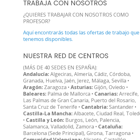
TRABAJA CON NOSOTROS
¿QUIERES TRABAJAR CON NOSOTROS COMO
PROFESOR?
Aquí encontrarás todas las ofertas de trabajo que
tenemos disponibles.
NUESTRA RED DE CENTROS
(MÁS DE 40 SEDES EN ESPAÑA):
Andalucía:
Algeciras, Almería, Cádiz, Córdoba,
Granada, Huelva, Jaén, Jerez, Málaga, Sevilla •
Aragón:
Zaragoza •
Asturias:
Gijón, Oviedo •
Baleares:
Palma de Mallorca •
Canarias:
Arrecife,
Las Palmas de Gran Canaria, Puerto del Rosario,
Santa Cruz de Tenerife •
Cantabria:
Santander •
Castilla-La Mancha:
Albacete, Ciudad Real, Tole
•
Castilla y León:
Burgos, León, Palencia,
Salamanca, Valladolid, Zamora •
Cataluña:
Barcelona (Sede Principal), Girona, Tarragona •
Comunidad Valenciana:
Alicante, Castellón,