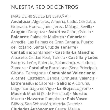
NUESTRA RED DE CENTROS
(MÁS DE 40 SEDES EN ESPAÑA):
Andalucía:
Algeciras, Almería, Cádiz, Córdoba,
Granada, Huelva, Jaén, Jerez, Málaga, Sevilla •
Aragón:
Zaragoza •
Asturias:
Gijón, Oviedo •
Baleares:
Palma de Mallorca •
Canarias:
Arrecife, Las Palmas de Gran Canaria, Puerto
del Rosario, Santa Cruz de Tenerife •
Cantabria:
Santander •
Castilla-La Mancha:
Albacete, Ciudad Real, Toledo •
Castilla y León:
Burgos, León, Palencia, Salamanca, Valladolid,
Zamora •
Cataluña:
Barcelona (Sede Principal),
Girona, Tarragona •
Comunidad Valenciana:
Alicante, Castellón, Gandia, Orihuela, Valencia •
Extremadura:
Cáceres •
Galicia:
A Coruña,
Lugo, Santiago de Vigo •
La Rioja:
Logroño •
Madrid:
Madrid (Sede Principal) •
Murcia:
Murcia •
Navarra:
Pamplona •
País Vasco:
Bilbao, San Sebastián, Vitoria-Gasteiz •
Ciudades Autónomas:
Ceuta, Melilla.