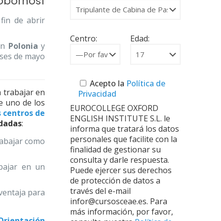
fin de abrir
Centro:
Edad:
 en
Polonia
y
meses de mayo
Acepto la
Política de
 trabajar en
Privacidad
e uno de los
EUROCOLLEGE OXFORD
 centros de
ENGLISH INSTITUTE S.L. le
dadas
:
informa que tratará los datos
personales que facilite con la
trabajar como
finalidad de gestionar su
consulta y darle respuesta.
bajar en un
Puede ejercer sus derechos
de protección de datos a
través del e-mail
ventaja para
infor@cursosceae.es. Para
más información, por favor,
rientación