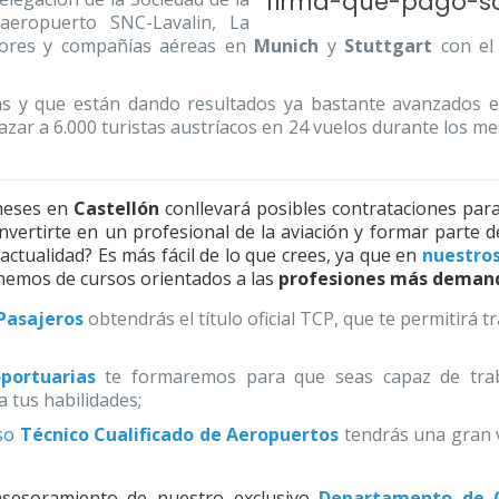
 aeropuerto SNC-Lavalin, La
dores y compañías aéreas en
Munich
y
Stuttgart
con el 
das y que están dando resultados ya bastante avanzados
azar a 6.000 turistas austríacos en 24 vuelos durante los 
meses en
Castellón
conllevará posibles contrataciones para
ertirte en un profesional de la aviación y formar parte d
ctualidad? Es más fácil de lo que crees, ya que en
nuestros
emos de cursos orientados a las
profesiones más deman
Pasajeros
obtendrás el título oficial TCP, que te permitirá 
;
portuarias
te formaremos para que seas capaz de tra
 tus habilidades;
so
Técnico Cualificado de Aeropuertos
tendrás una gran 
asesoramiento de nuestro exclusivo
Departamento de O