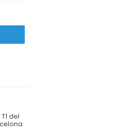
 T1 del
rcelona