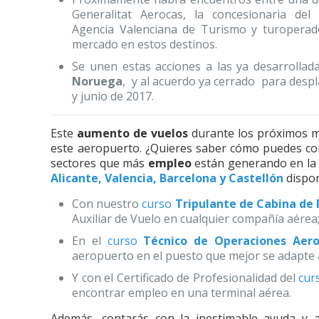
Generalitat Aerocas, la concesionaria del
Agencia Valenciana de Turismo y turopera
mercado en estos destinos.
Se unen estas acciones a las ya desarrolla
Noruega
, y al acuerdo ya cerrado para despl
y junio de 2017.
Este
aumento de vuelos
durante los próximos 
este aeropuerto. ¿Quieres saber cómo puedes conv
sectores que más
empleo
están generando en la a
Alicante, Valencia, Barcelona y Castellón
dispon
Con nuestro
curso
Tripulante de Cabina de 
Auxiliar de Vuelo en cualquier compañía aérea
En el
curso
Técnico de Operaciones Aero
aeropuerto en el puesto que mejor se adapte a
Y con el Certificado de Profesionalidad del
cur
encontrar empleo en una terminal aérea.
Además, contarás con la inestimable ayuda y 