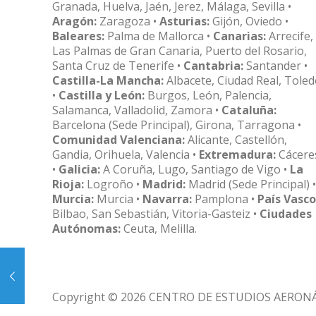
Granada, Huelva, Jaén, Jerez, Málaga, Sevilla •
Aragón:
Zaragoza •
Asturias:
Gijón, Oviedo •
Baleares:
Palma de Mallorca •
Canarias:
Arrecife,
Las Palmas de Gran Canaria, Puerto del Rosario,
Santa Cruz de Tenerife •
Cantabria:
Santander •
Castilla-La Mancha:
Albacete, Ciudad Real, Tole
•
Castilla y León:
Burgos, León, Palencia,
Salamanca, Valladolid, Zamora •
Cataluña:
Barcelona (Sede Principal), Girona, Tarragona •
Comunidad Valenciana:
Alicante, Castellón,
Gandia, Orihuela, Valencia •
Extremadura:
Cácere
•
Galicia:
A Coruña, Lugo, Santiago de Vigo •
La
Rioja:
Logroño •
Madrid:
Madrid (Sede Principal) •
Murcia:
Murcia •
Navarra:
Pamplona •
País Vasco
Bilbao, San Sebastián, Vitoria-Gasteiz •
Ciudades
Autónomas:
Ceuta, Melilla.
Copyright © 2026 CENTRO DE ESTUDIOS AERON