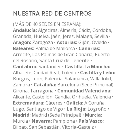
NUESTRA RED DE CENTROS
(MÁS DE 40 SEDES EN ESPAÑA):
Andalucía:
Algeciras, Almería, Cádiz, Córdoba,
Granada, Huelva, Jaén, Jerez, Málaga, Sevilla •
Aragón:
Zaragoza •
Asturias:
Gijón, Oviedo •
Baleares:
Palma de Mallorca •
Canarias:
Arrecife, Las Palmas de Gran Canaria, Puerto
del Rosario, Santa Cruz de Tenerife •
Cantabria:
Santander •
Castilla-La Mancha:
Albacete, Ciudad Real, Toledo •
Castilla y León:
Burgos, León, Palencia, Salamanca, Valladolid,
Zamora •
Cataluña:
Barcelona (Sede Principal),
Girona, Tarragona •
Comunidad Valenciana:
Alicante, Castellón, Gandia, Orihuela, Valencia •
Extremadura:
Cáceres •
Galicia:
A Coruña,
Lugo, Santiago de Vigo •
La Rioja:
Logroño •
Madrid:
Madrid (Sede Principal) •
Murcia:
Murcia •
Navarra:
Pamplona •
País Vasco:
Bilbao, San Sebastián, Vitoria-Gasteiz •