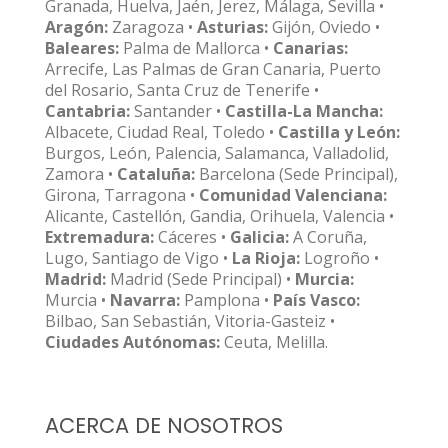
Granada, Huelva, Jaén, Jerez, Málaga, Sevilla •
Aragón:
Zaragoza •
Asturias:
Gijón, Oviedo •
Baleares:
Palma de Mallorca •
Canarias:
Arrecife, Las Palmas de Gran Canaria, Puerto
del Rosario, Santa Cruz de Tenerife •
Cantabria:
Santander •
Castilla-La Mancha:
Albacete, Ciudad Real, Toledo •
Castilla y León:
Burgos, León, Palencia, Salamanca, Valladolid,
Zamora •
Cataluña:
Barcelona (Sede Principal),
Girona, Tarragona •
Comunidad Valenciana:
Alicante, Castellón, Gandia, Orihuela, Valencia •
Extremadura:
Cáceres •
Galicia:
A Coruña,
Lugo, Santiago de Vigo •
La Rioja:
Logroño •
Madrid:
Madrid (Sede Principal) •
Murcia:
Murcia •
Navarra:
Pamplona •
País Vasco:
Bilbao, San Sebastián, Vitoria-Gasteiz •
Ciudades Autónomas:
Ceuta, Melilla.
ACERCA DE NOSOTROS