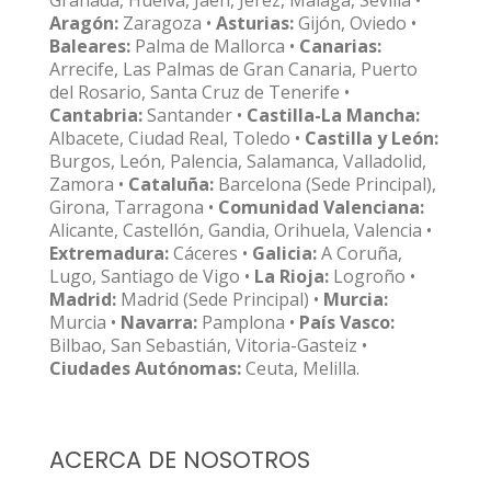
Granada, Huelva, Jaén, Jerez, Málaga, Sevilla •
Aragón:
Zaragoza •
Asturias:
Gijón, Oviedo •
Baleares:
Palma de Mallorca •
Canarias:
Arrecife, Las Palmas de Gran Canaria, Puerto
del Rosario, Santa Cruz de Tenerife •
Cantabria:
Santander •
Castilla-La Mancha:
Albacete, Ciudad Real, Toledo •
Castilla y León:
Burgos, León, Palencia, Salamanca, Valladolid,
Zamora •
Cataluña:
Barcelona (Sede Principal),
Girona, Tarragona •
Comunidad Valenciana:
Alicante, Castellón, Gandia, Orihuela, Valencia •
Extremadura:
Cáceres •
Galicia:
A Coruña,
Lugo, Santiago de Vigo •
La Rioja:
Logroño •
Madrid:
Madrid (Sede Principal) •
Murcia:
Murcia •
Navarra:
Pamplona •
País Vasco:
Bilbao, San Sebastián, Vitoria-Gasteiz •
Ciudades Autónomas:
Ceuta, Melilla.
ACERCA DE NOSOTROS