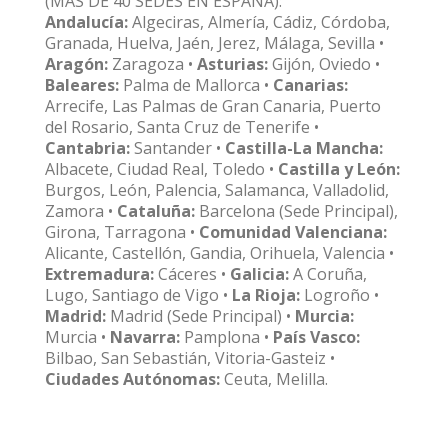
(MÁS DE 40 SEDES EN ESPAÑA):
Andalucía:
Algeciras, Almería, Cádiz, Córdoba,
Granada, Huelva, Jaén, Jerez, Málaga, Sevilla •
Aragón:
Zaragoza •
Asturias:
Gijón, Oviedo •
Baleares:
Palma de Mallorca •
Canarias:
Arrecife, Las Palmas de Gran Canaria, Puerto
del Rosario, Santa Cruz de Tenerife •
Cantabria:
Santander •
Castilla-La Mancha:
Albacete, Ciudad Real, Toledo •
Castilla y León:
Burgos, León, Palencia, Salamanca, Valladolid,
Zamora •
Cataluña:
Barcelona (Sede Principal),
Girona, Tarragona •
Comunidad Valenciana:
Alicante, Castellón, Gandia, Orihuela, Valencia •
Extremadura:
Cáceres •
Galicia:
A Coruña,
Lugo, Santiago de Vigo •
La Rioja:
Logroño •
Madrid:
Madrid (Sede Principal) •
Murcia:
Murcia •
Navarra:
Pamplona •
País Vasco:
Bilbao, San Sebastián, Vitoria-Gasteiz •
Ciudades Autónomas:
Ceuta, Melilla.