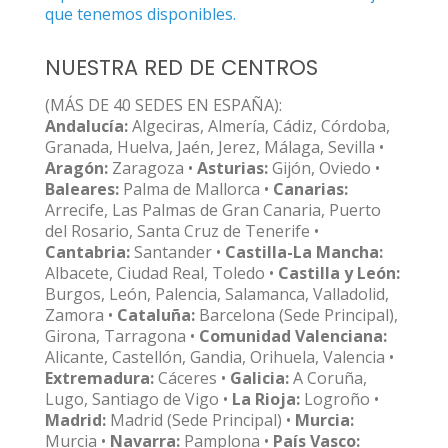
que tenemos disponibles.
NUESTRA RED DE CENTROS
(MÁS DE 40 SEDES EN ESPAÑA):
Andalucía:
Algeciras, Almería, Cádiz, Córdoba,
Granada, Huelva, Jaén, Jerez, Málaga, Sevilla •
Aragón:
Zaragoza •
Asturias:
Gijón, Oviedo •
Baleares:
Palma de Mallorca •
Canarias:
Arrecife, Las Palmas de Gran Canaria, Puerto
del Rosario, Santa Cruz de Tenerife •
Cantabria:
Santander •
Castilla-La Mancha:
Albacete, Ciudad Real, Toledo •
Castilla y León:
Burgos, León, Palencia, Salamanca, Valladolid,
Zamora •
Cataluña:
Barcelona (Sede Principal),
Girona, Tarragona •
Comunidad Valenciana:
Alicante, Castellón, Gandia, Orihuela, Valencia •
Extremadura:
Cáceres •
Galicia:
A Coruña,
Lugo, Santiago de Vigo •
La Rioja:
Logroño •
Madrid:
Madrid (Sede Principal) •
Murcia:
Murcia •
Navarra:
Pamplona •
País Vasco: