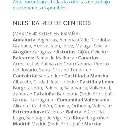
Aquí encontrarás todas las ofertas de trabajo
que tenemos disponibles.
NUESTRA RED DE CENTROS
(MÁS DE 40 SEDES EN ESPAÑA):
Andalucía:
Algeciras, Almería, Cádiz, Córdoba,
Granada, Huelva, Jaén, Jerez, Málaga, Sevilla •
Aragón:
Zaragoza •
Asturias:
Gijón, Oviedo •
Baleares:
Palma de Mallorca •
Canarias:
Arrecife, Las Palmas de Gran Canaria, Puerto
del Rosario, Santa Cruz de Tenerife •
Cantabria:
Santander •
Castilla-La Mancha:
Albacete, Ciudad Real, Toledo •
Castilla y León:
Burgos, León, Palencia, Salamanca, Valladolid,
Zamora •
Cataluña:
Barcelona (Sede Principal),
Girona, Tarragona •
Comunidad Valenciana:
Alicante, Castellón, Gandia, Orihuela, Valencia •
Extremadura:
Cáceres •
Galicia:
A Coruña,
Lugo, Santiago de Vigo •
La Rioja:
Logroño •
Madrid:
Madrid (Sede Principal) •
Murcia: