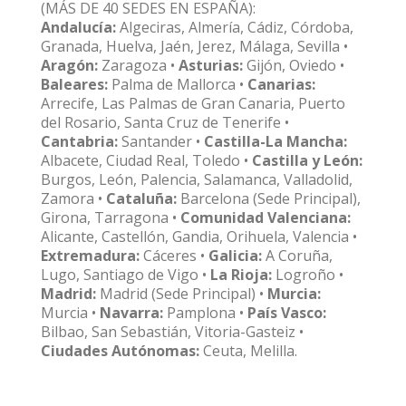
(MÁS DE 40 SEDES EN ESPAÑA):
Andalucía:
Algeciras, Almería, Cádiz, Córdoba,
Granada, Huelva, Jaén, Jerez, Málaga, Sevilla •
Aragón:
Zaragoza •
Asturias:
Gijón, Oviedo •
Baleares:
Palma de Mallorca •
Canarias:
Arrecife, Las Palmas de Gran Canaria, Puerto
del Rosario, Santa Cruz de Tenerife •
Cantabria:
Santander •
Castilla-La Mancha:
Albacete, Ciudad Real, Toledo •
Castilla y León:
Burgos, León, Palencia, Salamanca, Valladolid,
Zamora •
Cataluña:
Barcelona (Sede Principal),
Girona, Tarragona •
Comunidad Valenciana:
Alicante, Castellón, Gandia, Orihuela, Valencia •
Extremadura:
Cáceres •
Galicia:
A Coruña,
Lugo, Santiago de Vigo •
La Rioja:
Logroño •
Madrid:
Madrid (Sede Principal) •
Murcia:
Murcia •
Navarra:
Pamplona •
País Vasco:
Bilbao, San Sebastián, Vitoria-Gasteiz •
Ciudades Autónomas:
Ceuta, Melilla.