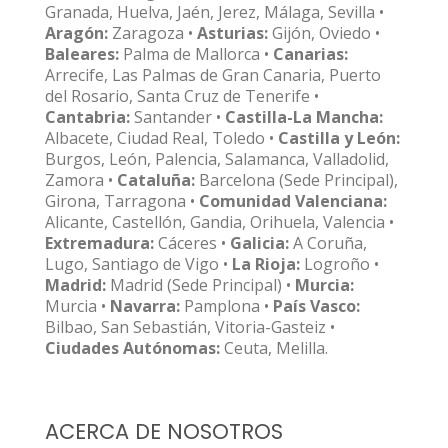
Granada, Huelva, Jaén, Jerez, Málaga, Sevilla •
Aragón:
Zaragoza •
Asturias:
Gijón, Oviedo •
Baleares:
Palma de Mallorca •
Canarias:
Arrecife, Las Palmas de Gran Canaria, Puerto
del Rosario, Santa Cruz de Tenerife •
Cantabria:
Santander •
Castilla-La Mancha:
Albacete, Ciudad Real, Toledo •
Castilla y León:
Burgos, León, Palencia, Salamanca, Valladolid,
Zamora •
Cataluña:
Barcelona (Sede Principal),
Girona, Tarragona •
Comunidad Valenciana:
Alicante, Castellón, Gandia, Orihuela, Valencia •
Extremadura:
Cáceres •
Galicia:
A Coruña,
Lugo, Santiago de Vigo •
La Rioja:
Logroño •
Madrid:
Madrid (Sede Principal) •
Murcia:
Murcia •
Navarra:
Pamplona •
País Vasco:
Bilbao, San Sebastián, Vitoria-Gasteiz •
Ciudades Autónomas:
Ceuta, Melilla.
ACERCA DE NOSOTROS