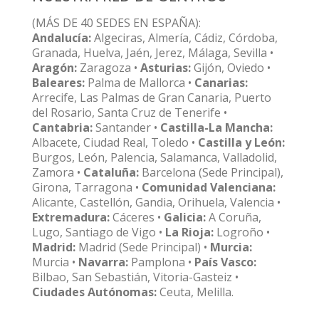
(MÁS DE 40 SEDES EN ESPAÑA):
Andalucía:
Algeciras, Almería, Cádiz, Córdoba,
Granada, Huelva, Jaén, Jerez, Málaga, Sevilla •
Aragón:
Zaragoza •
Asturias:
Gijón, Oviedo •
Baleares:
Palma de Mallorca •
Canarias:
Arrecife, Las Palmas de Gran Canaria, Puerto
del Rosario, Santa Cruz de Tenerife •
Cantabria:
Santander •
Castilla-La Mancha:
Albacete, Ciudad Real, Toledo •
Castilla y León:
Burgos, León, Palencia, Salamanca, Valladolid,
Zamora •
Cataluña:
Barcelona (Sede Principal),
Girona, Tarragona •
Comunidad Valenciana:
Alicante, Castellón, Gandia, Orihuela, Valencia •
Extremadura:
Cáceres •
Galicia:
A Coruña,
Lugo, Santiago de Vigo •
La Rioja:
Logroño •
Madrid:
Madrid (Sede Principal) •
Murcia:
Murcia •
Navarra:
Pamplona •
País Vasco:
Bilbao, San Sebastián, Vitoria-Gasteiz •
Ciudades Autónomas:
Ceuta, Melilla.