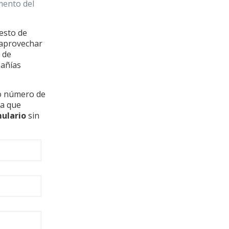
mento del
resto de
 aprovechar
 de
pañías
ro número de
ja que
ulario
sin