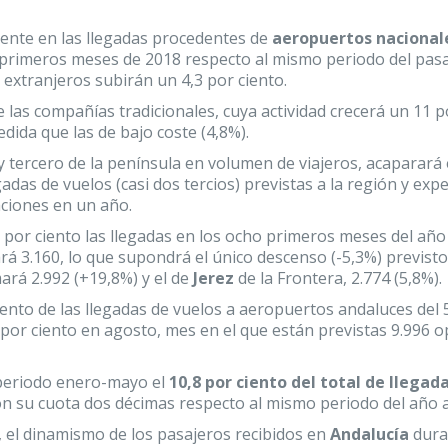
mente en las llegadas procedentes de
aeropuertos nacional
 primeros meses de 2018 respecto al mismo periodo del pas
extranjeros subirán un 4,3 por ciento.
 las compañías tradicionales, cuya actividad crecerá un 11 p
ida que las de bajo coste (4,8%).
 y tercero de la península en volumen de viajeros, acaparará 
adas de vuelos (casi dos tercios) previstas a la región y ex
aciones en un año.
por ciento las llegadas en los ocho primeros meses del año
á 3.160, lo que supondrá el único descenso (-5,3%) previsto
ará 2.992 (+19,8%) y el de
Jerez
de la Frontera, 2.774 (5,8%).
ento de las llegadas de vuelos a aeropuertos andaluces del 5
,9 por ciento en agosto, mes en el que están previstas 9.996 
 periodo enero-mayo el
10,8 por ciento del total de llegad
n su cuota dos décimas respecto al mismo periodo del año a
el dinamismo de los pasajeros recibidos en
Andalucía
dura