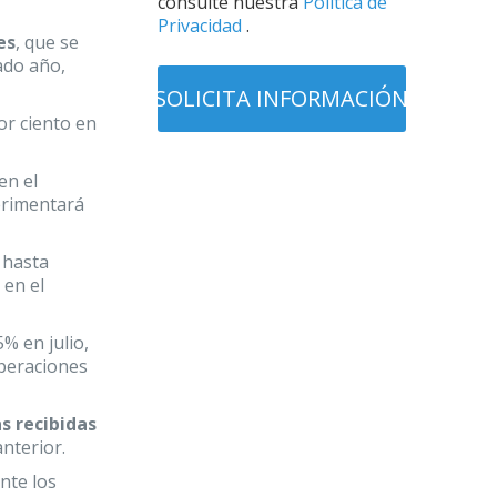
consulte nuestra
Política de
Privacidad
.
es
, que se
ado año,
or ciento en
en el
perimentará
 hasta
 en el
% en julio,
operaciones
as recibidas
nterior.
nte los