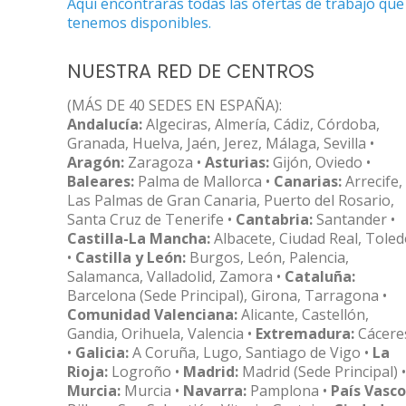
Aquí encontrarás todas las ofertas de trabajo que
tenemos disponibles.
NUESTRA RED DE CENTROS
(MÁS DE 40 SEDES EN ESPAÑA):
Andalucía:
Algeciras, Almería, Cádiz, Córdoba,
Granada, Huelva, Jaén, Jerez, Málaga, Sevilla •
Aragón:
Zaragoza •
Asturias:
Gijón, Oviedo •
Baleares:
Palma de Mallorca •
Canarias:
Arrecife,
Las Palmas de Gran Canaria, Puerto del Rosario,
Santa Cruz de Tenerife •
Cantabria:
Santander •
Castilla-La Mancha:
Albacete, Ciudad Real, Tole
•
Castilla y León:
Burgos, León, Palencia,
Salamanca, Valladolid, Zamora •
Cataluña:
Barcelona (Sede Principal), Girona, Tarragona •
Comunidad Valenciana:
Alicante, Castellón,
Gandia, Orihuela, Valencia •
Extremadura:
Cácere
•
Galicia:
A Coruña, Lugo, Santiago de Vigo •
La
Rioja:
Logroño •
Madrid:
Madrid (Sede Principal) •
Murcia:
Murcia •
Navarra:
Pamplona •
País Vasco