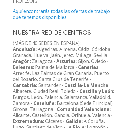
PROFESOR?
Aquí encontrarás todas las ofertas de trabajo
que tenemos disponibles.
NUESTRA RED DE CENTROS
(MÁS DE 40 SEDES EN ESPAÑA):
Andalucía:
Algeciras, Almería, Cádiz, Córdoba,
Granada, Huelva, Jaén, Jerez, Málaga, Sevilla •
Aragón:
Zaragoza •
Asturias:
Gijón, Oviedo •
Baleares:
Palma de Mallorca •
Canarias:
Arrecife, Las Palmas de Gran Canaria, Puerto
del Rosario, Santa Cruz de Tenerife •
Cantabria:
Santander •
Castilla-La Mancha:
Albacete, Ciudad Real, Toledo •
Castilla y León:
Burgos, León, Palencia, Salamanca, Valladolid,
Zamora •
Cataluña:
Barcelona (Sede Principal),
Girona, Tarragona •
Comunidad Valenciana:
Alicante, Castellón, Gandia, Orihuela, Valencia •
Extremadura:
Cáceres •
Galicia:
A Coruña,
Lugo, Santiago de Vigo •
La Rioja:
Logroño •