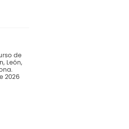
urso de
n, León,
ona.
re 2026