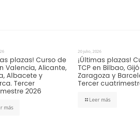
026
20 julio, 2026
mas plazas! Curso de
¡Últimas plazas! C
n Valencia, Alicante,
TCP en Bilbao, Gijó
a, Albacete y
Zaragoza y Barcel
rca. Tercer
Tercer cuatrimest
imestre 2026
Leer más
r más