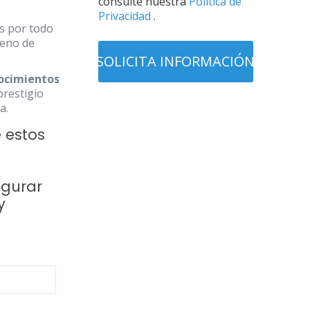
consulte nuestra
Política de
Privacidad
.
s por todo
leno de
ocimientos
prestigio
a.
 estos
gurar
y