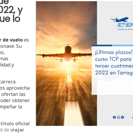
que
022, y
ue lo
r de vuelo
es
ronave. Su
os,
rmas
lidad y
 carrera
ros aprovecha
 ofertan las
poder obtener
empeñar la
título oficial
ad de
viajar