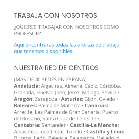
TRABAJA CON NOSOTROS
¿QUIERES TRABAJAR CON NOSOTROS COMO
PROFESOR?
Aquí encontrarás todas las ofertas de trabajo
que tenemos disponibles.
NUESTRA RED DE CENTROS
(MÁS DE 40 SEDES EN ESPAÑA):
Andalucía:
Algeciras, Almería, Cádiz, Córdoba,
Granada, Huelva, Jaén, Jerez, Málaga, Sevilla •
Aragón:
Zaragoza •
Asturias:
Gijón, Oviedo •
Baleares:
Palma de Mallorca •
Canarias:
Arrecife, Las Palmas de Gran Canaria, Puerto
del Rosario, Santa Cruz de Tenerife •
Cantabria:
Santander •
Castilla-La Mancha:
Albacete, Ciudad Real, Toledo •
Castilla y León:
Burgos, León, Palencia, Salamanca, Valladolid,