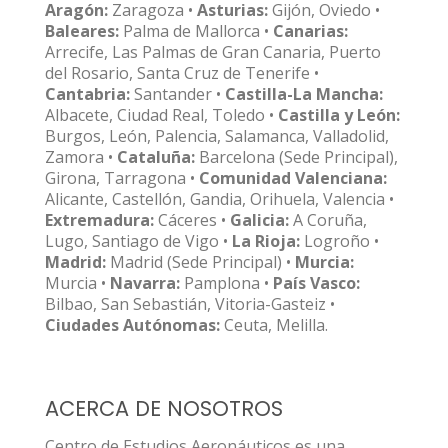
Aragón:
Zaragoza •
Asturias:
Gijón, Oviedo •
Baleares:
Palma de Mallorca •
Canarias:
Arrecife, Las Palmas de Gran Canaria, Puerto
del Rosario, Santa Cruz de Tenerife •
Cantabria:
Santander •
Castilla-La Mancha:
Albacete, Ciudad Real, Toledo •
Castilla y León:
Burgos, León, Palencia, Salamanca, Valladolid,
Zamora •
Cataluña:
Barcelona (Sede Principal),
Girona, Tarragona •
Comunidad Valenciana:
Alicante, Castellón, Gandia, Orihuela, Valencia •
Extremadura:
Cáceres •
Galicia:
A Coruña,
Lugo, Santiago de Vigo •
La Rioja:
Logroño •
Madrid:
Madrid (Sede Principal) •
Murcia:
Murcia •
Navarra:
Pamplona •
País Vasco:
Bilbao, San Sebastián, Vitoria-Gasteiz •
Ciudades Autónomas:
Ceuta, Melilla.
ACERCA DE NOSOTROS
Centro de Estudios Aeronáuticos es una