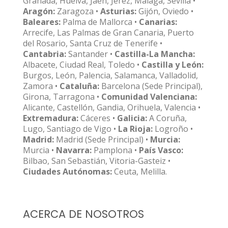
Granada, Huelva, Jaén, Jerez, Málaga, Sevilla •
Aragón:
Zaragoza •
Asturias:
Gijón, Oviedo •
Baleares:
Palma de Mallorca •
Canarias:
Arrecife, Las Palmas de Gran Canaria, Puerto
del Rosario, Santa Cruz de Tenerife •
Cantabria:
Santander •
Castilla-La Mancha:
Albacete, Ciudad Real, Toledo •
Castilla y León:
Burgos, León, Palencia, Salamanca, Valladolid,
Zamora •
Cataluña:
Barcelona (Sede Principal),
Girona, Tarragona •
Comunidad Valenciana:
Alicante, Castellón, Gandia, Orihuela, Valencia •
Extremadura:
Cáceres •
Galicia:
A Coruña,
Lugo, Santiago de Vigo •
La Rioja:
Logroño •
Madrid:
Madrid (Sede Principal) •
Murcia:
Murcia •
Navarra:
Pamplona •
País Vasco:
Bilbao, San Sebastián, Vitoria-Gasteiz •
Ciudades Autónomas:
Ceuta, Melilla.
ACERCA DE NOSOTROS