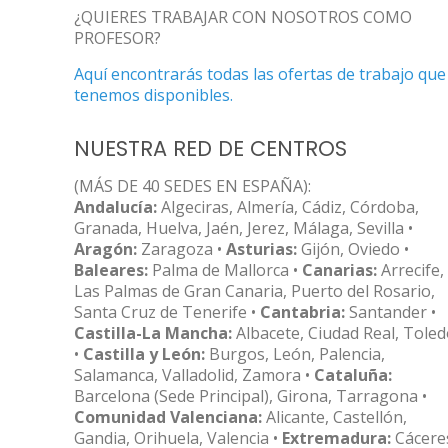
¿QUIERES TRABAJAR CON NOSOTROS COMO
PROFESOR?
Aquí encontrarás todas las ofertas de trabajo que
tenemos disponibles.
NUESTRA RED DE CENTROS
(MÁS DE 40 SEDES EN ESPAÑA):
Andalucía:
Algeciras, Almería, Cádiz, Córdoba,
Granada, Huelva, Jaén, Jerez, Málaga, Sevilla •
Aragón:
Zaragoza •
Asturias:
Gijón, Oviedo •
Baleares:
Palma de Mallorca •
Canarias:
Arrecife,
Las Palmas de Gran Canaria, Puerto del Rosario,
Santa Cruz de Tenerife •
Cantabria:
Santander •
Castilla-La Mancha:
Albacete, Ciudad Real, Tole
•
Castilla y León:
Burgos, León, Palencia,
Salamanca, Valladolid, Zamora •
Cataluña:
Barcelona (Sede Principal), Girona, Tarragona •
Comunidad Valenciana:
Alicante, Castellón,
Gandia, Orihuela, Valencia •
Extremadura:
Cácere