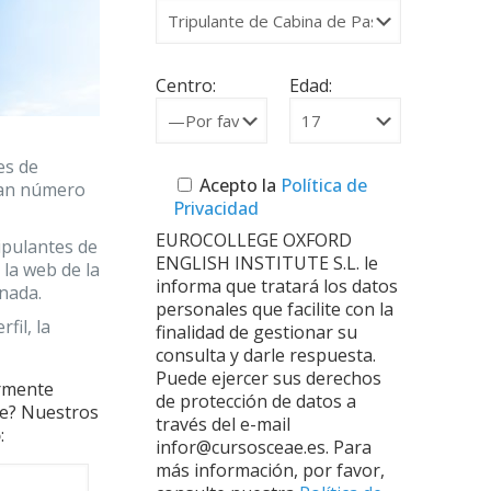
Centro:
Edad:
es de
Acepto la
Política de
gran número
Privacidad
EUROCOLLEGE OXFORD
ipulantes de
ENGLISH INSTITUTE S.L. le
 la web de la
informa que tratará los datos
rnada.
personales que facilite con la
fil, la
finalidad de gestionar su
consulta y darle respuesta.
Puede ejercer sus derechos
ormente
de protección de datos a
nte? Nuestros
través del e-mail
o
:
infor@cursosceae.es. Para
más información, por favor,