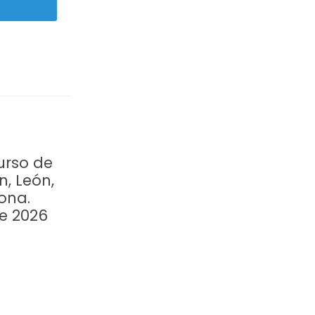
urso de
n, León,
ona.
re 2026