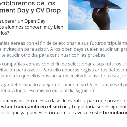
 hablaremos de las
sment Day y CV Drop
.
 superar un Open Day,
ros alumnos conocen muy bien
rlos?
as aéreas con el fin de seleccionar a sus futuros tripulant
na invitación para asistir. A los open days suelen acudir un 
ite acudir otro día para continuar con las pruebas.
compañías aéreas con el fin de seleccionar a sus futuros tr
itación para asistir. Para ello deberás registrar tus datos en
apte a lo que ellos buscan serás invitado a asistir a esta jo
gar determinado a dejar únicamente su CV. Si cumples el per
tendrá lugar ese mismo día o al día siguiente.
alumnos brillen en esta clase de eventos, para que posteri
están trabajando en el sector
. ¿Te gustaría ser el siguie
por lo que ya puedes informarte a través de este
formulari