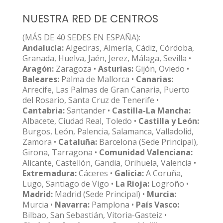
NUESTRA RED DE CENTROS
(MÁS DE 40 SEDES EN ESPAÑA):
Andalucía:
Algeciras, Almería, Cádiz, Córdoba,
Granada, Huelva, Jaén, Jerez, Málaga, Sevilla •
Aragón:
Zaragoza •
Asturias:
Gijón, Oviedo •
Baleares:
Palma de Mallorca •
Canarias:
Arrecife, Las Palmas de Gran Canaria, Puerto
del Rosario, Santa Cruz de Tenerife •
Cantabria:
Santander •
Castilla-La Mancha:
Albacete, Ciudad Real, Toledo •
Castilla y León:
Burgos, León, Palencia, Salamanca, Valladolid,
Zamora •
Cataluña:
Barcelona (Sede Principal),
Girona, Tarragona •
Comunidad Valenciana:
Alicante, Castellón, Gandia, Orihuela, Valencia •
Extremadura:
Cáceres •
Galicia:
A Coruña,
Lugo, Santiago de Vigo •
La Rioja:
Logroño •
Madrid:
Madrid (Sede Principal) •
Murcia:
Murcia •
Navarra:
Pamplona •
País Vasco:
Bilbao, San Sebastián, Vitoria-Gasteiz •