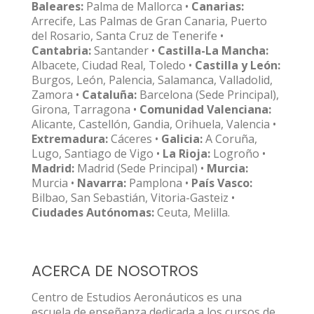
Baleares:
Palma de Mallorca •
Canarias:
Arrecife, Las Palmas de Gran Canaria, Puerto
del Rosario, Santa Cruz de Tenerife •
Cantabria:
Santander •
Castilla-La Mancha:
Albacete, Ciudad Real, Toledo •
Castilla y León:
Burgos, León, Palencia, Salamanca, Valladolid,
Zamora •
Cataluña:
Barcelona (Sede Principal),
Girona, Tarragona •
Comunidad Valenciana:
Alicante, Castellón, Gandia, Orihuela, Valencia •
Extremadura:
Cáceres •
Galicia:
A Coruña,
Lugo, Santiago de Vigo •
La Rioja:
Logroño •
Madrid:
Madrid (Sede Principal) •
Murcia:
Murcia •
Navarra:
Pamplona •
País Vasco:
Bilbao, San Sebastián, Vitoria-Gasteiz •
Ciudades Autónomas:
Ceuta, Melilla.
ACERCA DE NOSOTROS
Centro de Estudios Aeronáuticos es una
escuela de enseñanza dedicada a los cursos de