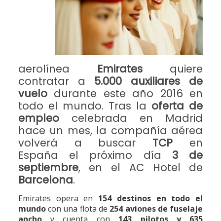
aerolínea
Emirates
quiere
contratar a
5.000 auxiliares de
vuelo
durante este año 2016 en
todo el mundo. Tras la
oferta de
empleo
celebrada en Madrid
hace un mes
, la compañía aérea
volverá a buscar
TCP
en
España el próximo día
3 de
septiembre
, en el AC Hotel de
Barcelona
.
Emirates opera en
154 destinos en todo el
mundo
con una flota de
254 aviones de fuselaje
ancho
y cuenta con
143 pilotos y 635