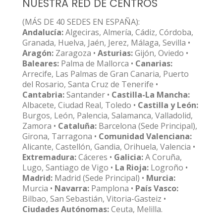
NUESTRA RED DE CENTROS
(MÁS DE 40 SEDES EN ESPAÑA):
Andalucía:
Algeciras, Almería, Cádiz, Córdoba,
Granada, Huelva, Jaén, Jerez, Málaga, Sevilla •
Aragón:
Zaragoza •
Asturias:
Gijón, Oviedo •
Baleares:
Palma de Mallorca •
Canarias:
Arrecife, Las Palmas de Gran Canaria, Puerto
del Rosario, Santa Cruz de Tenerife •
Cantabria:
Santander •
Castilla-La Mancha:
Albacete, Ciudad Real, Toledo •
Castilla y León:
Burgos, León, Palencia, Salamanca, Valladolid,
Zamora •
Cataluña:
Barcelona (Sede Principal),
Girona, Tarragona •
Comunidad Valenciana:
Alicante, Castellón, Gandia, Orihuela, Valencia •
Extremadura:
Cáceres •
Galicia:
A Coruña,
Lugo, Santiago de Vigo •
La Rioja:
Logroño •
Madrid:
Madrid (Sede Principal) •
Murcia:
Murcia •
Navarra:
Pamplona •
País Vasco:
Bilbao, San Sebastián, Vitoria-Gasteiz •
Ciudades Autónomas:
Ceuta, Melilla.