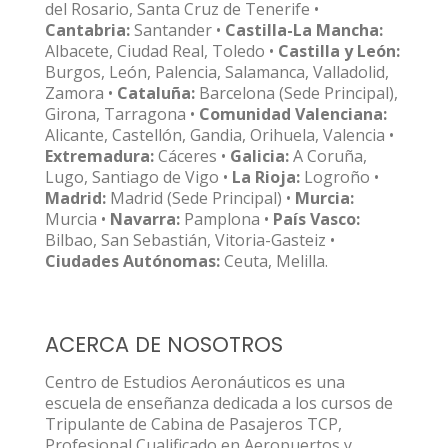
del Rosario, Santa Cruz de Tenerife •
Cantabria:
Santander •
Castilla-La Mancha:
Albacete, Ciudad Real, Toledo •
Castilla y León:
Burgos, León, Palencia, Salamanca, Valladolid,
Zamora •
Cataluña:
Barcelona (Sede Principal),
Girona, Tarragona •
Comunidad Valenciana:
Alicante, Castellón, Gandia, Orihuela, Valencia •
Extremadura:
Cáceres •
Galicia:
A Coruña,
Lugo, Santiago de Vigo •
La Rioja:
Logroño •
Madrid:
Madrid (Sede Principal) •
Murcia:
Murcia •
Navarra:
Pamplona •
País Vasco:
Bilbao, San Sebastián, Vitoria-Gasteiz •
Ciudades Autónomas:
Ceuta, Melilla.
ACERCA DE NOSOTROS
Centro de Estudios Aeronáuticos es una
escuela de enseñanza dedicada a los cursos de
Tripulante de Cabina de Pasajeros TCP,
Profesional Cualificado en Aeropuertos y