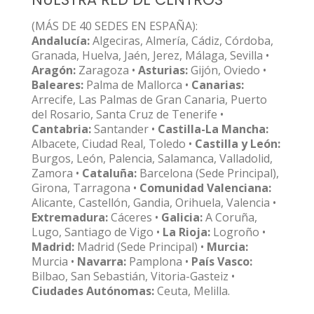
(MÁS DE 40 SEDES EN ESPAÑA):
Andalucía:
Algeciras, Almería, Cádiz, Córdoba,
Granada, Huelva, Jaén, Jerez, Málaga, Sevilla •
Aragón:
Zaragoza •
Asturias:
Gijón, Oviedo •
Baleares:
Palma de Mallorca •
Canarias:
Arrecife, Las Palmas de Gran Canaria, Puerto
del Rosario, Santa Cruz de Tenerife •
Cantabria:
Santander •
Castilla-La Mancha:
Albacete, Ciudad Real, Toledo •
Castilla y León:
Burgos, León, Palencia, Salamanca, Valladolid,
Zamora •
Cataluña:
Barcelona (Sede Principal),
Girona, Tarragona •
Comunidad Valenciana:
Alicante, Castellón, Gandia, Orihuela, Valencia •
Extremadura:
Cáceres •
Galicia:
A Coruña,
Lugo, Santiago de Vigo •
La Rioja:
Logroño •
Madrid:
Madrid (Sede Principal) •
Murcia:
Murcia •
Navarra:
Pamplona •
País Vasco:
Bilbao, San Sebastián, Vitoria-Gasteiz •
Ciudades Autónomas:
Ceuta, Melilla.