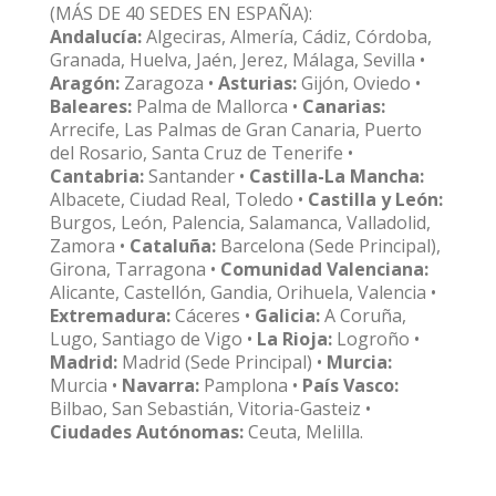
(MÁS DE 40 SEDES EN ESPAÑA):
Andalucía:
Algeciras, Almería, Cádiz, Córdoba,
Granada, Huelva, Jaén, Jerez, Málaga, Sevilla •
Aragón:
Zaragoza •
Asturias:
Gijón, Oviedo •
Baleares:
Palma de Mallorca •
Canarias:
Arrecife, Las Palmas de Gran Canaria, Puerto
del Rosario, Santa Cruz de Tenerife •
Cantabria:
Santander •
Castilla-La Mancha:
Albacete, Ciudad Real, Toledo •
Castilla y León:
Burgos, León, Palencia, Salamanca, Valladolid,
Zamora •
Cataluña:
Barcelona (Sede Principal),
Girona, Tarragona •
Comunidad Valenciana:
Alicante, Castellón, Gandia, Orihuela, Valencia •
Extremadura:
Cáceres •
Galicia:
A Coruña,
Lugo, Santiago de Vigo •
La Rioja:
Logroño •
Madrid:
Madrid (Sede Principal) •
Murcia:
Murcia •
Navarra:
Pamplona •
País Vasco:
Bilbao, San Sebastián, Vitoria-Gasteiz •
Ciudades Autónomas:
Ceuta, Melilla.