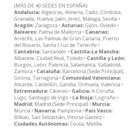
(MÁS DE 40 SEDES EN ESPAÑA):
Andalucía:
Algeciras, Almería, Cádiz, Córdoba,
Granada, Huelva, Jaén, Jerez, Málaga, Sevilla •
Aragón:
Zaragoza •
Asturias:
Gijón, Oviedo •
Baleares:
Palma de Mallorca •
Canarias:
Arrecife, Las Palmas de Gran Canaria, Puerto
del Rosario, Santa Cruz de Tenerife •
Cantabria:
Santander •
Castilla-La Mancha:
Albacete, Ciudad Real, Toledo •
Castilla y León:
Burgos, León, Palencia, Salamanca, Valladolid,
Zamora •
Cataluña:
Barcelona (Sede Principal),
Girona, Tarragona •
Comunidad Valenciana:
Alicante, Castellón, Gandia, Orihuela, Valencia •
Extremadura:
Cáceres •
Galicia:
A Coruña,
Lugo, Santiago de Vigo •
La Rioja:
Logroño •
Madrid:
Madrid (Sede Principal) •
Murcia:
Murcia •
Navarra:
Pamplona •
País Vasco:
Bilbao, San Sebastián, Vitoria-Gasteiz •
Ciudades Autónomas:
Ceuta, Melilla.