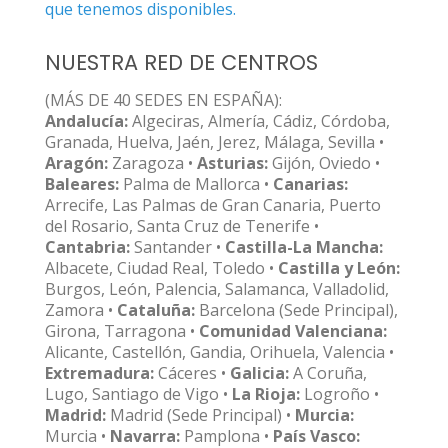
que tenemos disponibles.
NUESTRA RED DE CENTROS
(MÁS DE 40 SEDES EN ESPAÑA):
Andalucía:
Algeciras, Almería, Cádiz, Córdoba,
Granada, Huelva, Jaén, Jerez, Málaga, Sevilla •
Aragón:
Zaragoza •
Asturias:
Gijón, Oviedo •
Baleares:
Palma de Mallorca •
Canarias:
Arrecife, Las Palmas de Gran Canaria, Puerto
del Rosario, Santa Cruz de Tenerife •
Cantabria:
Santander •
Castilla-La Mancha:
Albacete, Ciudad Real, Toledo •
Castilla y León:
Burgos, León, Palencia, Salamanca, Valladolid,
Zamora •
Cataluña:
Barcelona (Sede Principal),
Girona, Tarragona •
Comunidad Valenciana:
Alicante, Castellón, Gandia, Orihuela, Valencia •
Extremadura:
Cáceres •
Galicia:
A Coruña,
Lugo, Santiago de Vigo •
La Rioja:
Logroño •
Madrid:
Madrid (Sede Principal) •
Murcia:
Murcia •
Navarra:
Pamplona •
País Vasco: