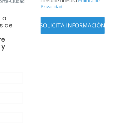
consulte nuestra
Política de
rte-Ciudad
Privacidad
.
e a
s de
re
 y