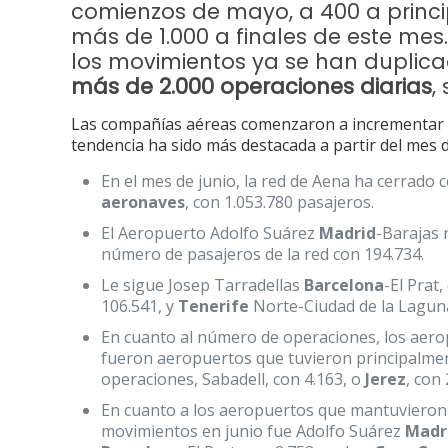
comienzos de mayo, a 400 a princip
más de 1.000 a finales de este mes. 
los movimientos ya se han duplica
más de 2.000 operaciones diarias
,
Las compañías aéreas comenzaron a incrementar s
tendencia ha sido más destacada a partir del mes 
En el mes de junio, la red de Aena ha cerrado 
aeronaves
, con 1.053.780 pasajeros.
El Aeropuerto Adolfo Suárez
Madrid
-Barajas 
número de pasajeros de la red con 194.734.
Le sigue Josep Tarradellas
Barcelona
-El Prat
106.541, y
Tenerife
Norte-Ciudad de la Laguna
En cuanto al número de operaciones, los aer
fueron aeropuertos que tuvieron principalmen
operaciones, Sabadell, con 4.163, o
Jerez
, con 
En cuanto a los aeropuertos que mantuvieron 
movimientos en junio fue Adolfo Suárez
Madr