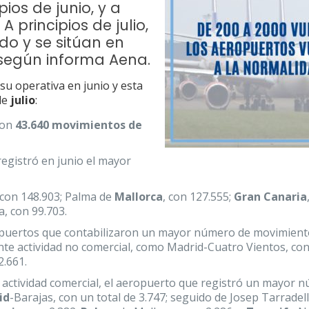
ios de junio, y a
A principios de julio,
do y se sitúan en
 según informa Aena.
u operativa en junio y esta
de
julio
:
con
43.640 movimientos de
registró en junio el mayor
, con 148.903; Palma de
Mallorca
, con 127.555;
Gran Canaria
, con 99.703.
opuertos que contabilizaron un mayor número de movimient
te actividad no comercial, como Madrid-Cuatro Vientos, con
2.661.
actividad comercial, el aeropuerto que registró un mayor 
id
-Barajas, con un total de 3.747; seguido de Josep Tarradel