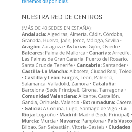
tenemos disponibles.
NUESTRA RED DE CENTROS
(MÁS DE 40 SEDES EN ESPAÑA):
Andalucía:
Algeciras, Almería, Cádiz, Córdoba,
Granada, Huelva, Jaén, Jerez, Málaga, Sevilla •
Aragón:
Zaragoza •
Asturias:
Gijón, Oviedo •
Baleares:
Palma de Mallorca •
Canarias:
Arrecife,
Las Palmas de Gran Canaria, Puerto del Rosario,
Santa Cruz de Tenerife •
Cantabria:
Santander •
Castilla-La Mancha:
Albacete, Ciudad Real, Tole
•
Castilla y León:
Burgos, León, Palencia,
Salamanca, Valladolid, Zamora •
Cataluña:
Barcelona (Sede Principal), Girona, Tarragona •
Comunidad Valenciana:
Alicante, Castellón,
Gandia, Orihuela, Valencia •
Extremadura:
Cácere
•
Galicia:
A Coruña, Lugo, Santiago de Vigo •
La
Rioja:
Logroño •
Madrid:
Madrid (Sede Principal) •
Murcia:
Murcia •
Navarra:
Pamplona •
País Vasco
Bilbao, San Sebastián, Vitoria-Gasteiz •
Ciudades