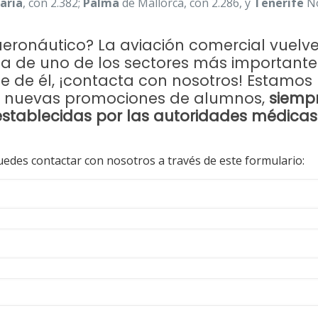
aria
, con 2.382;
Palma
de Mallorca, con 2.286, y
Tenerife
No
 aeronáutico? La aviación comercial vuelv
ta de uno de los sectores más importante
te de él, ¡contacta con nosotros! Estamos
a nuevas promociones de alumnos,
siemp
establecidas por las autoridades médicas
uedes contactar con nosotros a través de este formulario: