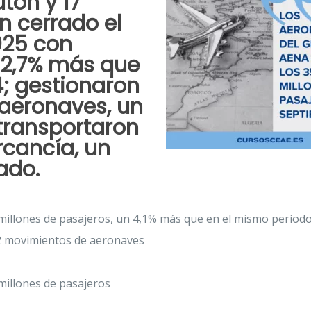
ton y 17
n cerrado el
025 con
 2,7% más que
; gestionaron
aeronaves, un
transportaron
rcancía, un
ado.
millones de pasajeros, un 4,1% más que en el mismo períod
2 movimientos de aeronaves
millones de pasajeros