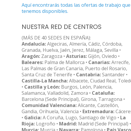
Aquí encontrarás todas las ofertas de trabajo que
tenemos disponibles.
NUESTRA RED DE CENTROS
(MÁS DE 40 SEDES EN ESPAÑA):
Andalucía:
Algeciras, Almería, Cádiz, Córdoba,
Granada, Huelva, Jaén, Jerez, Málaga, Sevilla •
Aragón:
Zaragoza •
Asturias:
Gijón, Oviedo •
Baleares:
Palma de Mallorca •
Canarias:
Arrecife,
Las Palmas de Gran Canaria, Puerto del Rosario,
Santa Cruz de Tenerife •
Cantabria:
Santander •
Castilla-La Mancha:
Albacete, Ciudad Real, Tole
•
Castilla y León:
Burgos, León, Palencia,
Salamanca, Valladolid, Zamora •
Cataluña:
Barcelona (Sede Principal), Girona, Tarragona •
Comunidad Valenciana:
Alicante, Castellón,
Gandia, Orihuela, Valencia •
Extremadura:
Cácere
•
Galicia:
A Coruña, Lugo, Santiago de Vigo •
La
Rioja:
Logroño •
Madrid:
Madrid (Sede Principal) •
Murcia:
Murcia •
Navarra:
Pamplona •
País Vasco