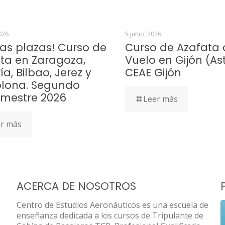
026
5 junio, 2026
mas plazas! Curso de
Curso de Azafata 
ta en Zaragoza,
Vuelo en Gijón (Ast
a, Bilbao, Jerez y
CEAE Gijón
lona. Segundo
imestre 2026
Leer más
r más
ACERCA DE NOSOTROS
Centro de Estudios Aeronáuticos es una escuela de
enseñanza dedicada a los cursos de Tripulante de