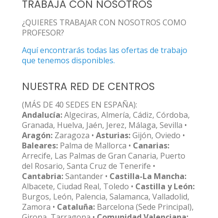
TRABAJA CON NOSOTROS
¿QUIERES TRABAJAR CON NOSOTROS COMO
PROFESOR?
Aquí encontrarás todas las ofertas de trabajo
que tenemos disponibles.
NUESTRA RED DE CENTROS
(MÁS DE 40 SEDES EN ESPAÑA):
Andalucía:
Algeciras, Almería, Cádiz, Córdoba,
Granada, Huelva, Jaén, Jerez, Málaga, Sevilla •
Aragón:
Zaragoza •
Asturias:
Gijón, Oviedo •
Baleares:
Palma de Mallorca •
Canarias:
Arrecife, Las Palmas de Gran Canaria, Puerto
del Rosario, Santa Cruz de Tenerife •
Cantabria:
Santander •
Castilla-La Mancha:
Albacete, Ciudad Real, Toledo •
Castilla y León:
Burgos, León, Palencia, Salamanca, Valladolid,
Zamora •
Cataluña:
Barcelona (Sede Principal),
Girona, Tarragona •
Comunidad Valenciana: