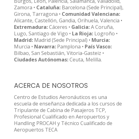
Burgos, León, Palencia, Salamanca, Valladolid,
Zamora •
Cataluña:
Barcelona (Sede Principal),
Girona, Tarragona •
Comunidad Valenciana:
Alicante, Castellón, Gandia, Orihuela, Valencia •
Extremadura:
Cáceres •
Galicia:
A Coruña,
Lugo, Santiago de Vigo •
La Rioja:
Logroño •
Madrid:
Madrid (Sede Principal) •
Murcia:
Murcia •
Navarra:
Pamplona •
País Vasco:
Bilbao, San Sebastián, Vitoria-Gasteiz •
Ciudades Autónomas:
Ceuta, Melilla.
ACERCA DE NOSOTROS
Centro de Estudios Aeronáuticos es una
escuela de enseñanza dedicada a los cursos de
Tripulante de Cabina de Pasajeros TCP,
Profesional Cualificado en Aeropuertos y
Handling PROCAH y Técnico Cualificado de
Aeropuertos TECA