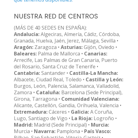
NUESTRA RED DE CENTROS
(MÁS DE 40 SEDES EN ESPAÑA):
Andalucía:
Algeciras, Almería, Cádiz, Córdoba,
Granada, Huelva, Jaén, Jerez, Málaga, Sevilla •
Aragón:
Zaragoza •
Asturias:
Gijón, Oviedo •
Baleares:
Palma de Mallorca •
Canarias:
Arrecife, Las Palmas de Gran Canaria, Puerto
del Rosario, Santa Cruz de Tenerife •
Cantabria:
Santander •
Castilla-La Mancha:
Albacete, Ciudad Real, Toledo •
Castilla y León:
Burgos, León, Palencia, Salamanca, Valladolid,
Zamora •
Cataluña:
Barcelona (Sede Principal),
Girona, Tarragona •
Comunidad Valenciana:
Alicante, Castellón, Gandia, Orihuela, Valencia •
Extremadura:
Cáceres •
Galicia:
A Coruña,
Lugo, Santiago de Vigo •
La Rioja:
Logroño •
Madrid:
Madrid (Sede Principal) •
Murcia:
Murcia •
Navarra:
Pamplona •
País Vasco:
Bilbao, San Sebastián, Vitoria-Gasteiz •