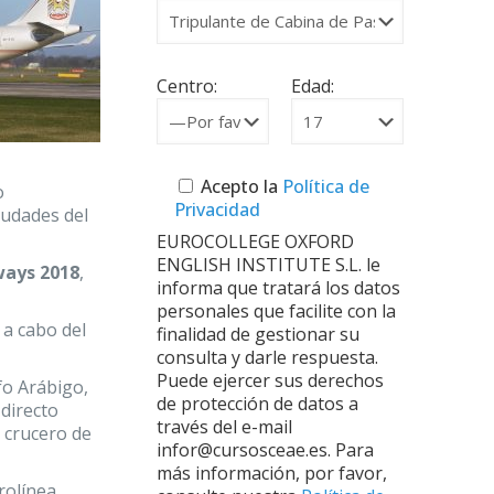
Centro:
Edad:
Acepto la
Política de
o
Privacidad
iudades del
EUROCOLLEGE OXFORD
ENGLISH INSTITUTE S.L. le
ways 2018
,
informa que tratará los datos
personales que facilite con la
á a cabo del
finalidad de gestionar su
consulta y darle respuesta.
Puede ejercer sus derechos
fo Arábigo,
de protección de datos a
 directo
través del e-mail
e crucero de
infor@cursosceae.es. Para
más información, por favor,
erolínea