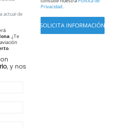
consulte nuestra
Política de
Privacidad
.
a actual de
erá
lona
. ¿Te
aviación
erto
.
con
rio
, y nos