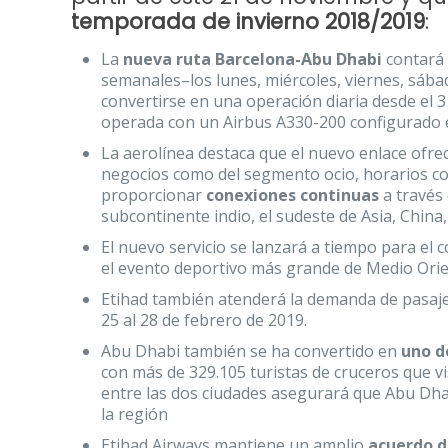
temporada de invierno 2018/2019
:
La
nueva ruta Barcelona-Abu Dhabi
contará 
semanales–los lunes, miércoles, viernes, sáb
convertirse en una operación diaria desde el 
operada con un Airbus A330-200 configurado e
La aerolínea destaca que el nuevo enlace ofrec
negocios como del segmento ocio, horarios co
proporcionar
conexiones continuas
a través 
subcontinente indio, el sudeste de Asia, China,
El nuevo servicio se lanzará a tiempo para el
el evento deportivo más grande de Medio Orien
Etihad también atenderá la demanda de pasaj
25 al 28 de febrero de 2019.
Abu Dhabi también se ha convertido en
uno d
con más de 329.105 turistas de cruceros que vi
entre las dos ciudades asegurará que Abu Dhab
la región
Etihad Airways mantiene un amplio
acuerdo d