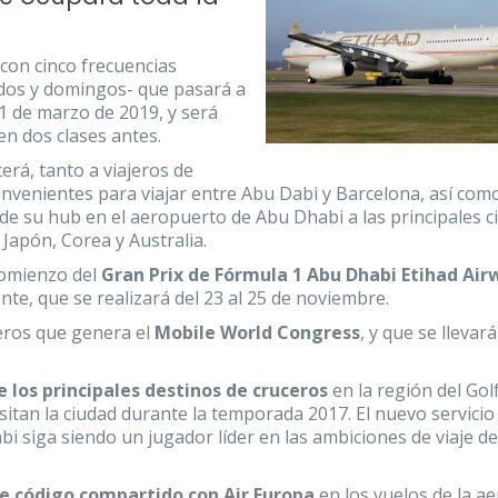
con cinco frecuencias
ados y domingos- que pasará a
31 de marzo de 2019, y será
n dos clases antes.
erá, tanto a viajeros de
nvenientes para viajar entre Abu Dabi y Barcelona, así com
de su hub en el aeropuerto de Abu Dhabi a las principales c
 Japón, Corea y Australia.
 comienzo del
Gran Prix de Fórmula 1 Abu Dhabi Etihad Air
te, que se realizará del 23 al 25 de noviembre.
eros que genera el
Mobile World Congress
, y que se llevar
e los principales destinos de cruceros
en la región del Gol
sitan la ciudad durante la temporada 2017. El nuevo servicio
i siga siendo un jugador líder en las ambiciones de viaje d
e código compartido con Air Europa
en los vuelos de la a