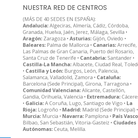
NUESTRA RED DE CENTROS
(MÁS DE 40 SEDES EN ESPAÑA):
Andalucía:
Algeciras, Almería, Cádiz, Córdoba,
Granada, Huelva, Jaén, Jerez, Málaga, Sevilla •
Aragón:
Zaragoza •
Asturias:
Gijón, Oviedo •
Baleares:
Palma de Mallorca •
Canarias:
Arrecife,
Las Palmas de Gran Canaria, Puerto del Rosario,
Santa Cruz de Tenerife •
Cantabria:
Santander •
Castilla-La Mancha:
Albacete, Ciudad Real, Tole
•
Castilla y León:
Burgos, León, Palencia,
Salamanca, Valladolid, Zamora •
Cataluña:
Barcelona (Sede Principal), Girona, Tarragona •
Comunidad Valenciana:
Alicante, Castellón,
Gandia, Orihuela, Valencia •
Extremadura:
Cácere
•
Galicia:
A Coruña, Lugo, Santiago de Vigo •
La
Rioja:
Logroño •
Madrid:
Madrid (Sede Principal) •
Murcia:
Murcia •
Navarra:
Pamplona •
País Vasco
Bilbao, San Sebastián, Vitoria-Gasteiz •
Ciudades
Autónomas:
Ceuta, Melilla.