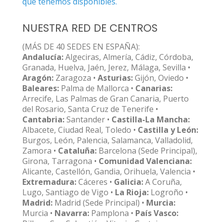
que tenemos disponibles.
NUESTRA RED DE CENTROS
(MÁS DE 40 SEDES EN ESPAÑA):
Andalucía:
Algeciras, Almería, Cádiz, Córdoba,
Granada, Huelva, Jaén, Jerez, Málaga, Sevilla •
Aragón:
Zaragoza •
Asturias:
Gijón, Oviedo •
Baleares:
Palma de Mallorca •
Canarias:
Arrecife, Las Palmas de Gran Canaria, Puerto
del Rosario, Santa Cruz de Tenerife •
Cantabria:
Santander •
Castilla-La Mancha:
Albacete, Ciudad Real, Toledo •
Castilla y León:
Burgos, León, Palencia, Salamanca, Valladolid,
Zamora •
Cataluña:
Barcelona (Sede Principal),
Girona, Tarragona •
Comunidad Valenciana:
Alicante, Castellón, Gandia, Orihuela, Valencia •
Extremadura:
Cáceres •
Galicia:
A Coruña,
Lugo, Santiago de Vigo •
La Rioja:
Logroño •
Madrid:
Madrid (Sede Principal) •
Murcia:
Murcia •
Navarra:
Pamplona •
País Vasco: