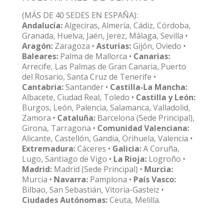
(MÁS DE 40 SEDES EN ESPAÑA):
Andalucía:
Algeciras, Almería, Cádiz, Córdoba,
Granada, Huelva, Jaén, Jerez, Málaga, Sevilla •
Aragón:
Zaragoza •
Asturias:
Gijón, Oviedo •
Baleares:
Palma de Mallorca •
Canarias:
Arrecife, Las Palmas de Gran Canaria, Puerto
del Rosario, Santa Cruz de Tenerife •
Cantabria:
Santander •
Castilla-La Mancha:
Albacete, Ciudad Real, Toledo •
Castilla y León:
Burgos, León, Palencia, Salamanca, Valladolid,
Zamora •
Cataluña:
Barcelona (Sede Principal),
Girona, Tarragona •
Comunidad Valenciana:
Alicante, Castellón, Gandia, Orihuela, Valencia •
Extremadura:
Cáceres •
Galicia:
A Coruña,
Lugo, Santiago de Vigo •
La Rioja:
Logroño •
Madrid:
Madrid (Sede Principal) •
Murcia:
Murcia •
Navarra:
Pamplona •
País Vasco:
Bilbao, San Sebastián, Vitoria-Gasteiz •
Ciudades Autónomas:
Ceuta, Melilla.