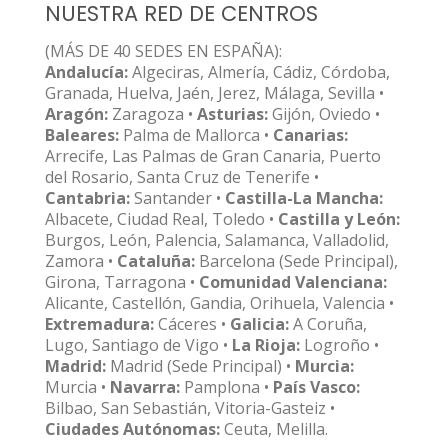
NUESTRA RED DE CENTROS
(MÁS DE 40 SEDES EN ESPAÑA):
Andalucía:
Algeciras, Almería, Cádiz, Córdoba,
Granada, Huelva, Jaén, Jerez, Málaga, Sevilla •
Aragón:
Zaragoza •
Asturias:
Gijón, Oviedo •
Baleares:
Palma de Mallorca •
Canarias:
Arrecife, Las Palmas de Gran Canaria, Puerto
del Rosario, Santa Cruz de Tenerife •
Cantabria:
Santander •
Castilla-La Mancha:
Albacete, Ciudad Real, Toledo •
Castilla y León:
Burgos, León, Palencia, Salamanca, Valladolid,
Zamora •
Cataluña:
Barcelona (Sede Principal),
Girona, Tarragona •
Comunidad Valenciana:
Alicante, Castellón, Gandia, Orihuela, Valencia •
Extremadura:
Cáceres •
Galicia:
A Coruña,
Lugo, Santiago de Vigo •
La Rioja:
Logroño •
Madrid:
Madrid (Sede Principal) •
Murcia:
Murcia •
Navarra:
Pamplona •
País Vasco:
Bilbao, San Sebastián, Vitoria-Gasteiz •
Ciudades Autónomas:
Ceuta, Melilla.