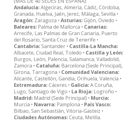
(MÁS DE 40 SEDES EN ESPAÑA):
Andalucía:
Algeciras, Almería, Cádiz, Córdoba,
Granada, Huelva, Jaén, Jerez, Málaga, Sevilla •
Aragón:
Zaragoza •
Asturias:
Gijón, Oviedo •
Baleares:
Palma de Mallorca •
Canarias:
Arrecife, Las Palmas de Gran Canaria, Puerto
del Rosario, Santa Cruz de Tenerife •
Cantabria:
Santander •
Castilla-La Mancha:
Albacete, Ciudad Real, Toledo •
Castilla y León:
Burgos, León, Palencia, Salamanca, Valladolid,
Zamora •
Cataluña:
Barcelona (Sede Principal),
Girona, Tarragona •
Comunidad Valenciana:
Alicante, Castellón, Gandia, Orihuela, Valencia •
Extremadura:
Cáceres •
Galicia:
A Coruña,
Lugo, Santiago de Vigo •
La Rioja:
Logroño •
Madrid:
Madrid (Sede Principal) •
Murcia:
Murcia •
Navarra:
Pamplona •
País Vasco:
Bilbao, San Sebastián, Vitoria-Gasteiz •
Ciudades Autónomas:
Ceuta, Melilla.