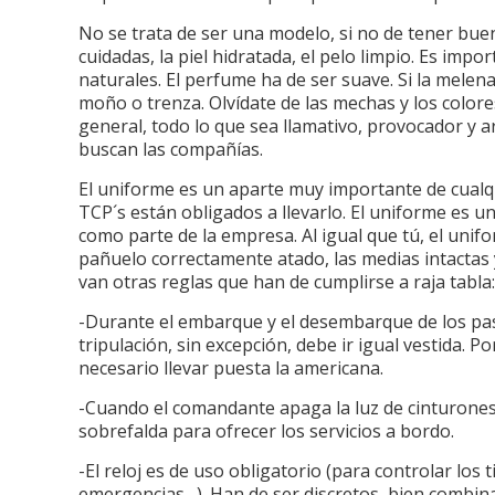
No se trata de ser una modelo, si no de tener bue
cuidadas, la piel hidratada, el pelo limpio. Es impo
naturales. El perfume ha de ser suave. Si la melen
moño o trenza. Olvídate de las mechas y los colo
general, todo lo que sea llamativo, provocador y ar
buscan las compañías.
El uniforme es un aparte muy importante de cualqu
TCP´s están obligados a llevarlo. El uniforme es un
como parte de la empresa. Al igual que tú, el unif
pañuelo correctamente atado, las medias intactas 
van otras reglas que han de cumplirse a raja tabla
-Durante el embarque y el desembarque de los pasaj
tripulación, sin excepción, debe ir igual vestida. P
necesario llevar puesta la americana.
-Cuando el comandante apaga la luz de cinturones
sobrefalda para ofrecer los servicios a bordo.
-El reloj es de uso obligatorio (para controlar los
emergencias…). Han de ser discretos, bien combina