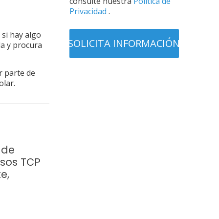
consulte nuestra
Política de
Privacidad
.
 si hay algo
da y procura
r parte de
olar.
 de
rsos TCP
e,