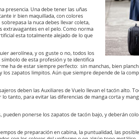
na presencia. Una debe tener las uñas
rtante ir bien maquillada, con colores
a sobrepasa la nuca debes llevar coleta,
res extravagantes en el pelo. Como norma
tificial esta totalmente alejado de lo que
ier aerolínea, y os guste o no, todos los
 símbolo de esta profesión y te identifica
orme ha de estar siempre perfecto: sin manchas, bien planch
y los zapatos limpitos. Aún que siempre depende de la comp
:
eros deben las Auxiliares de Vuelo llevan el tacón alto. To
or lo tanto, para evitar las diferencias de manga corta y mang
, pueden ponerse los zapatos de tacón bajo, y deberán colo
 tiempos de preparación en cabina, la puntualidad, las posibl
dos con los colores del uniforme o en algún tono metálico.