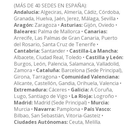
(MÁS DE 40 SEDES EN ESPAÑA):
Andalucía:
Algeciras, Almería, Cádiz, Córdoba,
Granada, Huelva, Jaén, Jerez, Málaga, Sevilla •
Aragón:
Zaragoza •
Asturias:
Gijón, Oviedo •
Baleares:
Palma de Mallorca •
Canarias:
Arrecife, Las Palmas de Gran Canaria, Puerto
del Rosario, Santa Cruz de Tenerife •
Cantabria:
Santander •
Castilla-La Mancha:
Albacete, Ciudad Real, Toledo •
Castilla y León:
Burgos, León, Palencia, Salamanca, Valladolid,
Zamora •
Cataluña:
Barcelona (Sede Principal),
Girona, Tarragona •
Comunidad Valenciana:
Alicante, Castellón, Gandia, Orihuela, Valencia •
Extremadura:
Cáceres •
Galicia:
A Coruña,
Lugo, Santiago de Vigo •
La Rioja:
Logroño •
Madrid:
Madrid (Sede Principal) •
Murcia:
Murcia •
Navarra:
Pamplona •
País Vasco:
Bilbao, San Sebastián, Vitoria-Gasteiz •
Ciudades Autónomas:
Ceuta, Melilla.