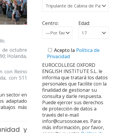
Centro:
Edad:
do.
s de octubre
Acepto la
Política de
90; Holanda,
Privacidad
EUROCOLLEGE OXFORD
ENGLISH INSTITUTE S.L. le
on con Reino
informa que tratará los datos
nda, con 511
personales que facilite con la
finalidad de gestionar su
un sector en
consulta y darle respuesta.
s adaptado
Puede ejercer sus derechos
rabajos más
de protección de datos a
través del e-mail
infor@cursosceae.es. Para
más información, por favor,
unidad y