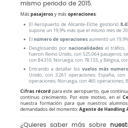
mismo periodo de 2015.
Más
pasajeros
y más
operaciones
:
El Aeropuerto de Alicante-Elche gestionó
8.4
supone un 19,9% más que el mismo mes de 20
El
número de operaciones
aumentó un 19,9% 
Desglosando por
nacionalidades
el tráfico,
fueron Reino Unido, con 525.064 pasajeros; s
con 84.310; Noruega, con 78.133, y Bélgica, co
Entrando a detallar los
vuelos más numeros
Unido, con 3.261 operaciones; España, con 
operaciones; Noruega, con 465 operaciones; Bé
Cifras récord
para este aeropuerto, que continu
continuo crecimiento. Por este motivo, en el
Ce
nuestra formación para que nuestros alumnos
demandados del momento:
Agente de Handling 
¿Quieres saber más sobre
nuest