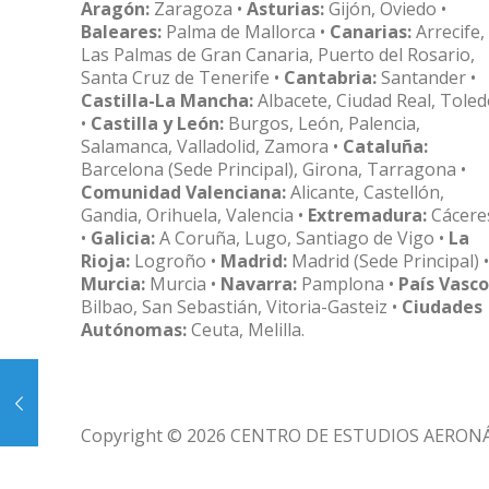
Aragón:
Zaragoza •
Asturias:
Gijón, Oviedo •
Baleares:
Palma de Mallorca •
Canarias:
Arrecife,
Las Palmas de Gran Canaria, Puerto del Rosario,
Santa Cruz de Tenerife •
Cantabria:
Santander •
Castilla-La Mancha:
Albacete, Ciudad Real, Tole
•
Castilla y León:
Burgos, León, Palencia,
Salamanca, Valladolid, Zamora •
Cataluña:
Barcelona (Sede Principal), Girona, Tarragona •
Comunidad Valenciana:
Alicante, Castellón,
Gandia, Orihuela, Valencia •
Extremadura:
Cácere
•
Galicia:
A Coruña, Lugo, Santiago de Vigo •
La
Rioja:
Logroño •
Madrid:
Madrid (Sede Principal) •
Murcia:
Murcia •
Navarra:
Pamplona •
País Vasco
Bilbao, San Sebastián, Vitoria-Gasteiz •
Ciudades
Autónomas:
Ceuta, Melilla.
Copyright © 2026 CENTRO DE ESTUDIOS AERON