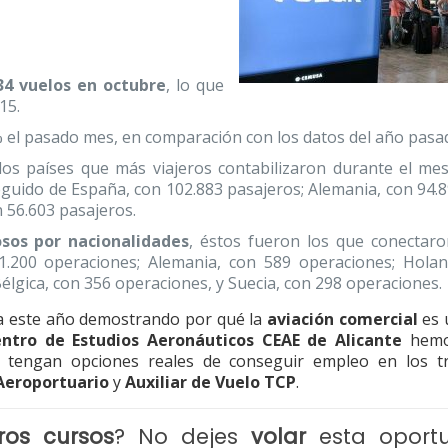
34 vuelos en octubre
, lo que
15.
el pasado mes, en comparación con los datos del año pasa
 los países que más viajeros contabilizaron durante el me
eguido de España, con 102.883 pasajeros; Alemania, con 94.8
n 56.603 pasajeros.
os por nacionalidades
, éstos fueron los que conectar
1.200 operaciones; Alemania, con 589 operaciones; Hola
lgica, con 356 operaciones, y Suecia, con 298 operaciones.
a este año demostrando por qué la
aviación comercial
es 
ntro de Estudios Aeronáuticos CEAE de Alicante
hemo
 tengan opciones reales de conseguir empleo en los t
Aeroportuario
y
Auxiliar de Vuelo TCP
.
ros cursos
? No dejes
volar
esta oport