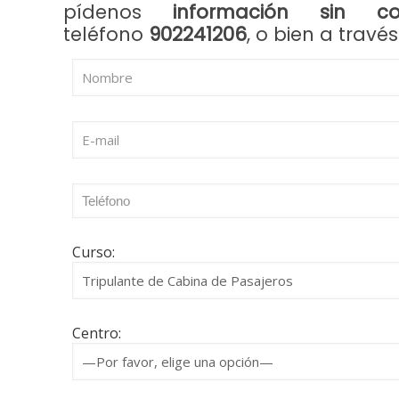
pídenos
información sin co
teléfono
902241206
, o bien a travé
Curso:
Centro: