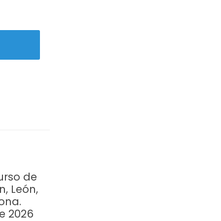
urso de
n, León,
ona.
re 2026