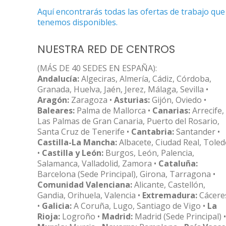
Aquí encontrarás todas las ofertas de trabajo que
tenemos disponibles.
NUESTRA RED DE CENTROS
(MÁS DE 40 SEDES EN ESPAÑA):
Andalucía:
Algeciras, Almería, Cádiz, Córdoba,
Granada, Huelva, Jaén, Jerez, Málaga, Sevilla •
Aragón:
Zaragoza •
Asturias:
Gijón, Oviedo •
Baleares:
Palma de Mallorca •
Canarias:
Arrecife,
Las Palmas de Gran Canaria, Puerto del Rosario,
Santa Cruz de Tenerife •
Cantabria:
Santander •
Castilla-La Mancha:
Albacete, Ciudad Real, Tole
•
Castilla y León:
Burgos, León, Palencia,
Salamanca, Valladolid, Zamora •
Cataluña:
Barcelona (Sede Principal), Girona, Tarragona •
Comunidad Valenciana:
Alicante, Castellón,
Gandia, Orihuela, Valencia •
Extremadura:
Cácere
•
Galicia:
A Coruña, Lugo, Santiago de Vigo •
La
Rioja:
Logroño •
Madrid:
Madrid (Sede Principal) •