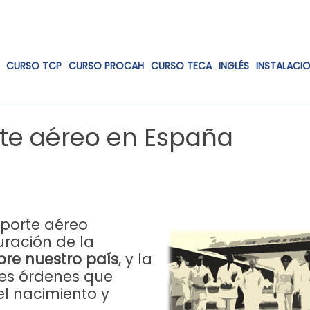
CURSO TCP
CURSO PROCAH
CURSO TECA
INGLÉS
INSTALACI
rte aéreo en España
sporte aéreo
ración de la
bre nuestro país
, y la
les órdenes que
el nacimiento y