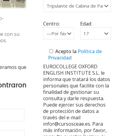
o-
Centro:
Edad:
ue con su
nos
Acepto la
Política de
!
Privacidad
EUROCOLLEGE OXFORD
peramos que
ENGLISH INSTITUTE S.L. le
informa que tratará los datos
ontraron
personales que facilite con la
finalidad de gestionar su
consulta y darle respuesta.
Puede ejercer sus derechos
de protección de datos a
través del e-mail
infor@cursosceae.es. Para
más información, por favor,