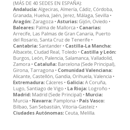
(MÁS DE 40 SEDES EN ESPAÑA):
Andalucía:
Algeciras, Almería, Cádiz, Córdoba,
Granada, Huelva, Jaén, Jerez, Málaga, Sevilla •
Aragón:
Zaragoza •
Asturias:
Gijón, Oviedo •
Baleares:
Palma de Mallorca •
Canarias:
Arrecife, Las Palmas de Gran Canaria, Puerto
del Rosario, Santa Cruz de Tenerife •
Cantabria:
Santander •
Castilla-La Mancha:
Albacete, Ciudad Real, Toledo •
Castilla y León:
Burgos, León, Palencia, Salamanca, Valladolid,
Zamora •
Cataluña:
Barcelona (Sede Principal),
Girona, Tarragona •
Comunidad Valenciana:
Alicante, Castellón, Gandia, Orihuela, Valencia •
Extremadura:
Cáceres •
Galicia:
A Coruña,
Lugo, Santiago de Vigo •
La Rioja:
Logroño •
Madrid:
Madrid (Sede Principal) •
Murcia:
Murcia •
Navarra:
Pamplona •
País Vasco:
Bilbao, San Sebastián, Vitoria-Gasteiz •
Ciudades Autónomas:
Ceuta, Melilla.