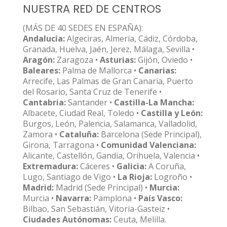
NUESTRA RED DE CENTROS
(MÁS DE 40 SEDES EN ESPAÑA):
Andalucía:
Algeciras, Almería, Cádiz, Córdoba,
Granada, Huelva, Jaén, Jerez, Málaga, Sevilla •
Aragón:
Zaragoza •
Asturias:
Gijón, Oviedo •
Baleares:
Palma de Mallorca •
Canarias:
Arrecife, Las Palmas de Gran Canaria, Puerto
del Rosario, Santa Cruz de Tenerife •
Cantabria:
Santander •
Castilla-La Mancha:
Albacete, Ciudad Real, Toledo •
Castilla y León:
Burgos, León, Palencia, Salamanca, Valladolid,
Zamora •
Cataluña:
Barcelona (Sede Principal),
Girona, Tarragona •
Comunidad Valenciana:
Alicante, Castellón, Gandia, Orihuela, Valencia •
Extremadura:
Cáceres •
Galicia:
A Coruña,
Lugo, Santiago de Vigo •
La Rioja:
Logroño •
Madrid:
Madrid (Sede Principal) •
Murcia:
Murcia •
Navarra:
Pamplona •
País Vasco:
Bilbao, San Sebastián, Vitoria-Gasteiz •
Ciudades Autónomas:
Ceuta, Melilla.