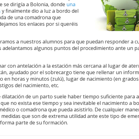
e se dirigía a Bolonia, donde
una
s
y finalmente dio a luz a bordo del
ayuda de una comadrona que
dejamos los enlaces por si queréis
aramos a nuestros alumnos para que puedan responder a cu
Os adelantamos algunos puntos del procedimiento ante un p
ar con antelación a la estación más cercana al lugar de aterr
tán, ayudado por el sobrecargo tiene que rellenar un infor
 en horas y minutos (zulú), lugar de nacimiento (en grados l
tigos del nacimiento, etc.
 dilatación de un parto suele haber tiempo suficiente para a
ue no exista ese tiempo y sea inevitable el nacimiento a bo
 médico o comadrona que pueda asistirlo. De cualquier maner
e medidas que son de extrema utilidad ante este tipo de eme
 forma parte de su formación.