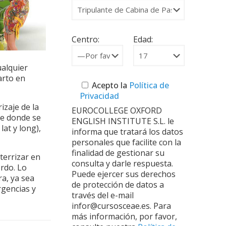
Centro:
Edad:
alquier
arto en
Acepto la
Política de
Privacidad
izaje de la
EUROCOLLEGE OXFORD
me donde se
ENGLISH INSTITUTE S.L. le
at y long),
informa que tratará los datos
personales que facilite con la
finalidad de gestionar su
terrizar en
consulta y darle respuesta.
rdo. Lo
Puede ejercer sus derechos
a, ya sea
de protección de datos a
rgencias y
través del e-mail
infor@cursosceae.es. Para
más información, por favor,