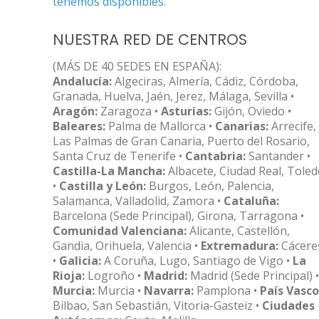
tenemos disponibles.
NUESTRA RED DE CENTROS
(MÁS DE 40 SEDES EN ESPAÑA):
Andalucía:
Algeciras, Almería, Cádiz, Córdoba,
Granada, Huelva, Jaén, Jerez, Málaga, Sevilla •
Aragón:
Zaragoza •
Asturias:
Gijón, Oviedo •
Baleares:
Palma de Mallorca •
Canarias:
Arrecife,
Las Palmas de Gran Canaria, Puerto del Rosario,
Santa Cruz de Tenerife •
Cantabria:
Santander •
Castilla-La Mancha:
Albacete, Ciudad Real, Tole
•
Castilla y León:
Burgos, León, Palencia,
Salamanca, Valladolid, Zamora •
Cataluña:
Barcelona (Sede Principal), Girona, Tarragona •
Comunidad Valenciana:
Alicante, Castellón,
Gandia, Orihuela, Valencia •
Extremadura:
Cácere
•
Galicia:
A Coruña, Lugo, Santiago de Vigo •
La
Rioja:
Logroño •
Madrid:
Madrid (Sede Principal) •
Murcia:
Murcia •
Navarra:
Pamplona •
País Vasco
Bilbao, San Sebastián, Vitoria-Gasteiz •
Ciudades