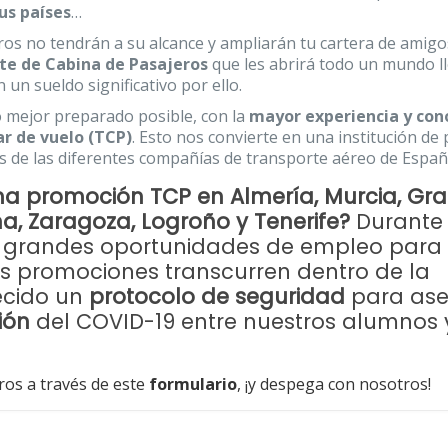
us países
…
s no tendrán a su alcance y ampliarán tu cartera de amigo
nte de Cabina de Pasajeros
que les abrirá todo un mundo l
 un sueldo significativo por ello.
lo mejor preparado posible, con la
mayor experiencia y con
ar de vuelo (TCP)
. Esto nos convierte en una institución de 
 de las diferentes compañías de transporte aéreo de Españ
ma promoción TCP en Almería, Murcia, Gr
ona, Zaragoza, Logroño y Tenerife?
Durante
r grandes oportunidades de empleo para
as promociones transcurren dentro de la
ecido un
protocolo de seguridad
para ase
ión
del COVID-19 entre nuestros alumnos 
ros a través de este
formulario
, ¡y despega con nosotros!