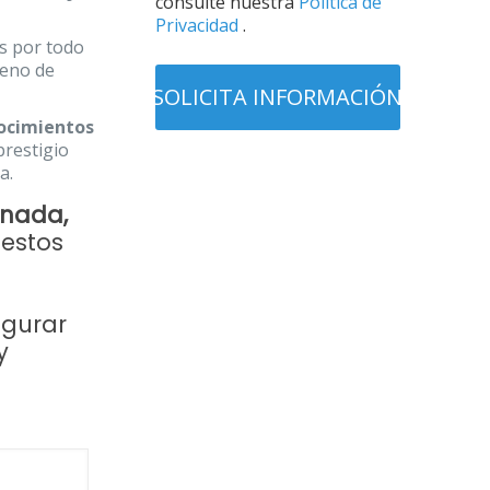
consulte nuestra
Política de
Privacidad
.
s por todo
leno de
ocimientos
prestigio
a.
anada,
 estos
gurar
y