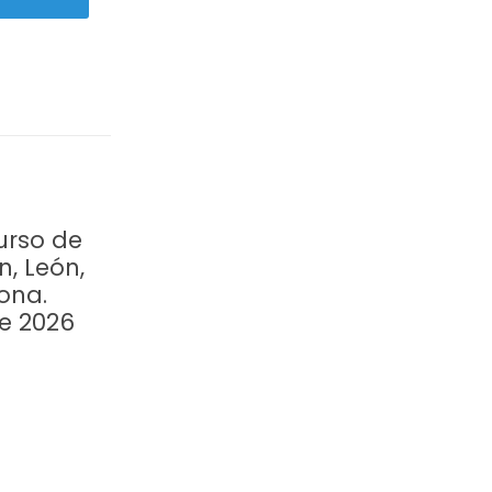
urso de
n, León,
ona.
re 2026