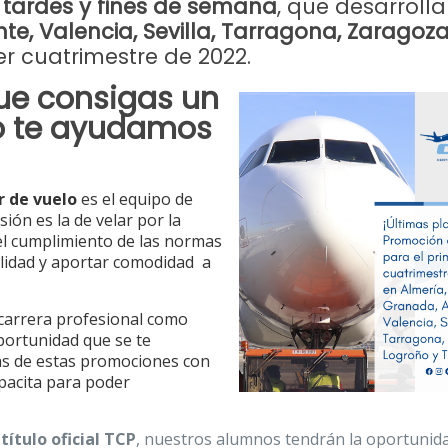
tardes y fines de semana
,
que desarroll
te, Valencia, Sevilla, Tarragona, Zaragoza
r cuatrimestre de 2022.
que consigas un
so te ayudamos
r de vuelo
es el equipo de
ón es la de velar por la
 el cumplimiento de las normas
uilidad y aportar comodidad a
u carrera profesional como
portunidad que se te
zas de estas promociones con
apacita para poder
título oficial TCP
, nuestros alumnos tendrán la oportunid