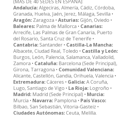
(MÁS DE 40 SEDES EN ESPAÑA):
Andalucía:
Algeciras, Almería, Cádiz, Córdoba,
Granada, Huelva, Jaén, Jerez, Málaga, Sevilla •
Aragón:
Zaragoza •
Asturias:
Gijón, Oviedo •
Baleares:
Palma de Mallorca •
Canarias:
Arrecife, Las Palmas de Gran Canaria, Puerto
del Rosario, Santa Cruz de Tenerife •
Cantabria:
Santander •
Castilla-La Mancha:
Albacete, Ciudad Real, Toledo •
Castilla y León:
Burgos, León, Palencia, Salamanca, Valladolid,
Zamora •
Cataluña:
Barcelona (Sede Principal),
Girona, Tarragona •
Comunidad Valenciana:
Alicante, Castellón, Gandia, Orihuela, Valencia •
Extremadura:
Cáceres •
Galicia:
A Coruña,
Lugo, Santiago de Vigo •
La Rioja:
Logroño •
Madrid:
Madrid (Sede Principal) •
Murcia:
Murcia •
Navarra:
Pamplona •
País Vasco:
Bilbao, San Sebastián, Vitoria-Gasteiz •
Ciudades Autónomas:
Ceuta, Melilla.