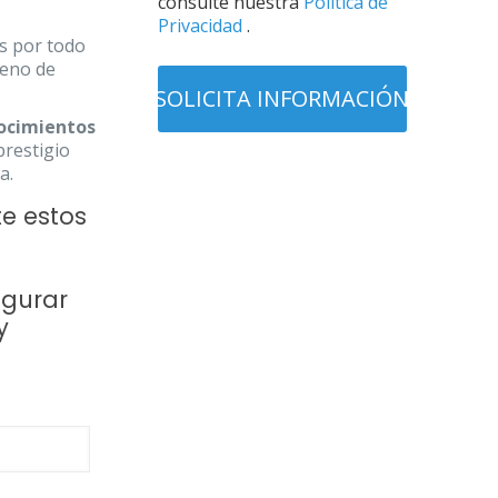
consulte nuestra
Política de
Privacidad
.
s por todo
leno de
ocimientos
prestigio
a.
e estos
gurar
y