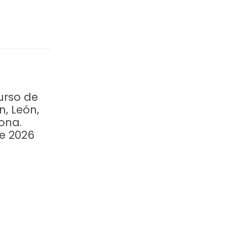
urso de
n, León,
ona.
re 2026