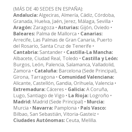
(MÁS DE 40 SEDES EN ESPAÑA):
Andalucía:
Algeciras, Almería, Cádiz, Córdoba,
Granada, Huelva, Jaén, Jerez, Málaga, Sevilla •
Aragón:
Zaragoza •
Asturias:
Gijón, Oviedo •
Baleares:
Palma de Mallorca •
Canarias:
Arrecife, Las Palmas de Gran Canaria, Puerto
del Rosario, Santa Cruz de Tenerife •
Cantabria:
Santander •
Castilla-La Mancha:
Albacete, Ciudad Real, Toledo •
Castilla y León:
Burgos, León, Palencia, Salamanca, Valladolid,
Zamora •
Cataluña:
Barcelona (Sede Principal),
Girona, Tarragona •
Comunidad Valenciana:
Alicante, Castellón, Gandia, Orihuela, Valencia •
Extremadura:
Cáceres •
Galicia:
A Coruña,
Lugo, Santiago de Vigo •
La Rioja:
Logroño •
Madrid:
Madrid (Sede Principal) •
Murcia:
Murcia •
Navarra:
Pamplona •
País Vasco:
Bilbao, San Sebastián, Vitoria-Gasteiz •
Ciudades Autónomas:
Ceuta, Melilla.