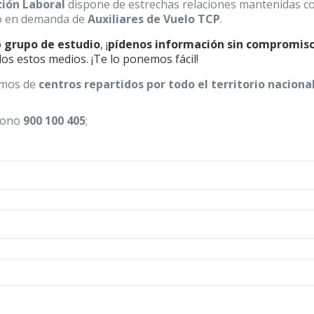
ión Laboral
dispone de estrechas relaciones mantenidas c
co en demanda de
Auxiliares de Vuelo T
CP
.
o
grupo de estudio
, ¡
pídenos información sin compromis
os estos medios. ¡Te lo ponemos fácil!
emos de
centros repartidos por todo el territorio naciona
éfono
900 100 405
;