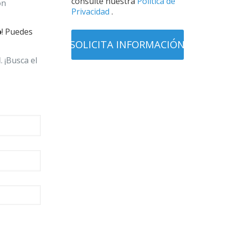
consulte nuestra
Política de
on
Privacidad
.
o
! Puedes
l
. ¡Busca el