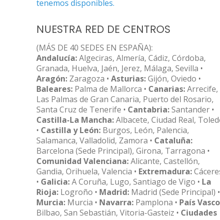
tenemos disponibles.
NUESTRA RED DE CENTROS
(MÁS DE 40 SEDES EN ESPAÑA):
Andalucía:
Algeciras, Almería, Cádiz, Córdoba,
Granada, Huelva, Jaén, Jerez, Málaga, Sevilla •
Aragón:
Zaragoza •
Asturias:
Gijón, Oviedo •
Baleares:
Palma de Mallorca •
Canarias:
Arrecife,
Las Palmas de Gran Canaria, Puerto del Rosario,
Santa Cruz de Tenerife •
Cantabria:
Santander •
Castilla-La Mancha:
Albacete, Ciudad Real, Tole
•
Castilla y León:
Burgos, León, Palencia,
Salamanca, Valladolid, Zamora •
Cataluña:
Barcelona (Sede Principal), Girona, Tarragona •
Comunidad Valenciana:
Alicante, Castellón,
Gandia, Orihuela, Valencia •
Extremadura:
Cácere
•
Galicia:
A Coruña, Lugo, Santiago de Vigo •
La
Rioja:
Logroño •
Madrid:
Madrid (Sede Principal) •
Murcia:
Murcia •
Navarra:
Pamplona •
País Vasco
Bilbao, San Sebastián, Vitoria-Gasteiz •
Ciudades